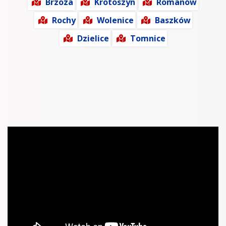
Brzoza
Krotoszyn
Romanów
Rochy
Wolenice
Baszków
Dzielice
Tomnice