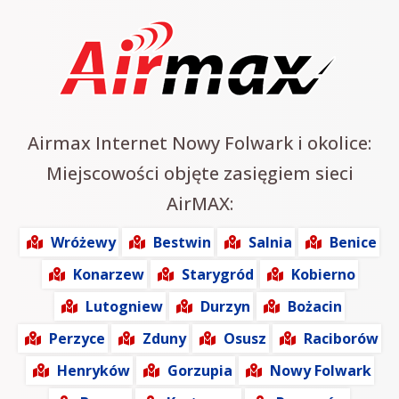
Airmax Internet Nowy Folwark i okolice:
Miejscowości objęte zasięgiem sieci
AirMAX:
Wróżewy
Bestwin
Salnia
Benice
Konarzew
Starygród
Kobierno
Lutogniew
Durzyn
Bożacin
Perzyce
Zduny
Osusz
Raciborów
Henryków
Gorzupia
Nowy Folwark