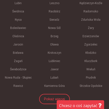
Lubin
Leszno
Kędzierzyn-Koźle
Świdnica
Racibórz
Radomsko
Nysa
Sieradz
Zduńska Wola
Bolesławiec
Nowa Sól
Żary
Oleśnica
Brzeg
Dzierżoniów
Jarocin
Oława
Zgorzelec
Bielawa
Krotoszyn
Kłodzko
Żagań
Lubliniec
Kluczbork
Świebodzice
Jawor
Wieluń
Nowa Ruda - Słupiec
Lubań
Prudnik
Rawicz
Kamienna Góra
Strzelce Opolskie
Pokaż więcej
Chcesz o coś zapytać