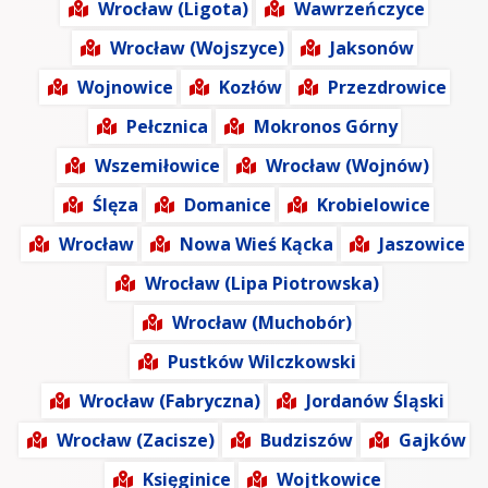
Wrocław (Ligota)
Wawrzeńczyce
Wrocław (Wojszyce)
Jaksonów
Wojnowice
Kozłów
Przezdrowice
Pełcznica
Mokronos Górny
Wszemiłowice
Wrocław (Wojnów)
Ślęza
Domanice
Krobielowice
Wrocław
Nowa Wieś Kącka
Jaszowice
Wrocław (Lipa Piotrowska)
Wrocław (Muchobór)
Pustków Wilczkowski
Wrocław (Fabryczna)
Jordanów Śląski
Wrocław (Zacisze)
Budziszów
Gajków
Księginice
Wojtkowice