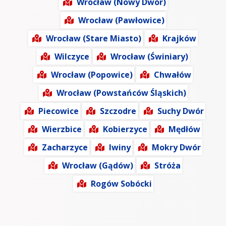
Wrocław (Nowy Dwór)
Wrocław (Pawłowice)
Wrocław (Stare Miasto)
Krajków
Wilczyce
Wrocław (Świniary)
Wrocław (Popowice)
Chwałów
Wrocław (Powstańców Śląskich)
Piecowice
Szczodre
Suchy Dwór
Wierzbice
Kobierzyce
Mędłów
Zacharzyce
Iwiny
Mokry Dwór
Wrocław (Gądów)
Stróża
Rogów Sobócki