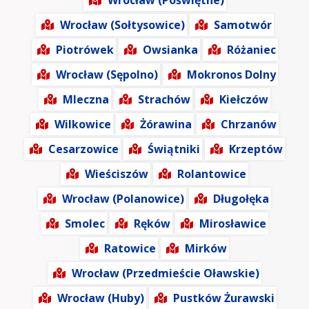
Wrocław (Poświętne)
Wrocław (Sołtysowice)
Samotwór
Piotrówek
Owsianka
Różaniec
Wrocław (Sępolno)
Mokronos Dolny
Mleczna
Strachów
Kiełczów
Wilkowice
Żórawina
Chrzanów
Cesarzowice
Świątniki
Krzeptów
Wieściszów
Rolantowice
Wrocław (Polanowice)
Długołęka
Smolec
Ręków
Mirosławice
Ratowice
Mirków
Wrocław (Przedmieście Oławskie)
Wrocław (Huby)
Pustków Żurawski