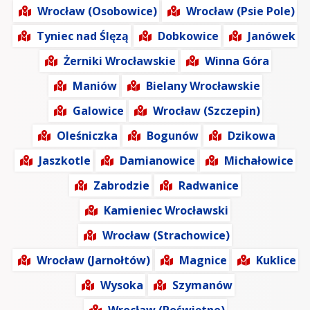
Wrocław (Osobowice)
Wrocław (Psie Pole)
Tyniec nad Ślęzą
Dobkowice
Janówek
Żerniki Wrocławskie
Winna Góra
Maniów
Bielany Wrocławskie
Galowice
Wrocław (Szczepin)
Oleśniczka
Bogunów
Dzikowa
Jaszkotle
Damianowice
Michałowice
Zabrodzie
Radwanice
Kamieniec Wrocławski
Wrocław (Strachowice)
Wrocław (Jarnołtów)
Magnice
Kuklice
Wysoka
Szymanów