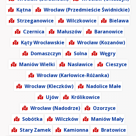
Kątna
Wrocław (Przedmieście Świdnickie)
Strzeganowice
Wilczkowice
Bielawa
Czernica
Małuszów
Baranowice
Kąty Wrocławskie
Wrocław (Kozanów)
Domaszczyn
Solna
Węgry
Maniów Wielki
Nasławice
Cieszyce
Wrocław (Karłowice-Różanka)
Wrocław (Kleczków)
Nadolice Małe
Ujów
Królikowice
Wrocław (Nadodrze)
Ozorzyce
Sobótka
Wilczków
Maniów Mały
Stary Zamek
Kamionna
Bratowice