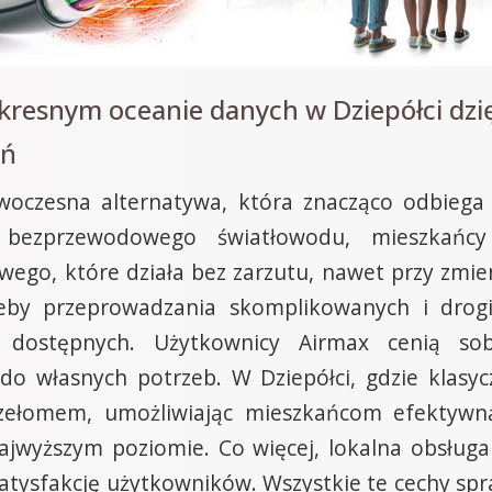
kresnym oceanie danych w Dziepółci dzię
eń
owoczesna alternatywa, która znacząco odbiega
ii bezprzewodowego światłowodu, mieszkańc
wego, które działa bez zarzutu, nawet przy zmie
eby przeprowadzania skomplikowanych i drogic
 dostępnych. Użytkownicy Airmax cenią sob
do własnych potrzeb. W Dziepółci, gdzie klasy
zełomem, umożliwiając mieszkańcom efektywną
najwyższym poziomie. Co więcej, lokalna obsługa
tysfakcję użytkowników. Wszystkie te cechy spraw