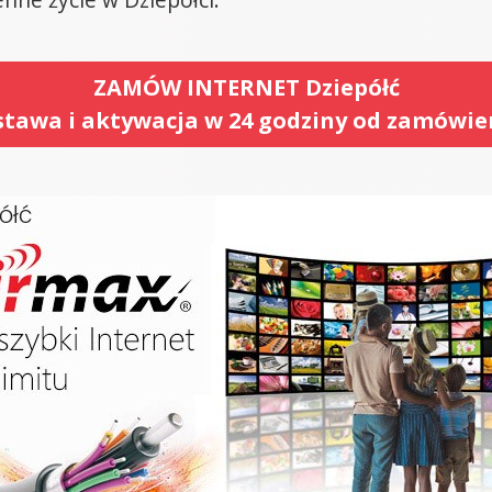
ZAMÓW INTERNET Dziepółć
tawa i aktywacja w 24 godziny od zamówie