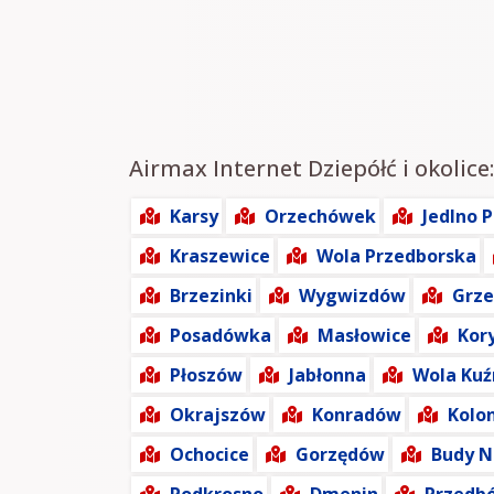
Airmax Internet Dziepółć i okolice
Karsy
Orzechówek
Jedlno 
Kraszewice
Wola Przedborska
Brzezinki
Wygwizdów
Grze
Posadówka
Masłowice
Kor
Płoszów
Jabłonna
Wola Ku
Okrajszów
Konradów
Kolo
Ochocice
Gorzędów
Budy N