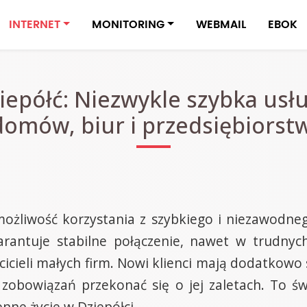
INTERNET
MONITORING
WEBMAIL
EBOK
iepółć: Niezwykle szybka usł
domów, biur i przedsiębiorstw
 możliwość korzystania z szybkiego i niezawodne
rantuje stabilne połączenie, nawet w trudnyc
icieli małych firm. Nowi klienci mają dodatkowo
 zobowiązań przekonać się o jej zaletach. To św
nne życie w Dziepółci.