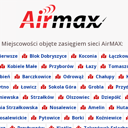
: Miejscowości objęte zasięgiem sieci AirMAX:
Pierwsze
Blok Dobryszyce
Koconia
Łączkow
Kobiele Małe
Przyborów
Łazy
Tomasz
bień
Barczkowice
Odrowąż
Chałupy
ytno
Łowicz
Sokola Góra
Grobla
Przy
źniewska
Strzałków
Olszowiec
Dziepółć
nia Strzałkowska
Nosalewice
Amelin
Huta
osalewickie
Pytowice
Borki
Koźniewice