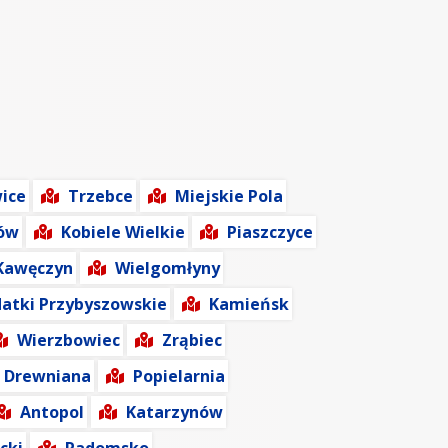
ice
Trzebce
Miejskie Pola
ów
Kobiele Wielkie
Piaszczyce
Kawęczyn
Wielgomłyny
datki Przybyszowskie
Kamieńsk
Wierzbowiec
Zrąbiec
 Drewniana
Popielarnia
Antopol
Katarzynów