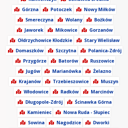
Górzna
Potoczek
Nowy Miłków
Smereczyna
Wolany
Bożków
Jaworek
Mikowice
Gorzanów
Ołdrzychowice Kłodzkie
Stary Wielisław
Domaszków
Szczytna
Polanica-Zdrój
Przygórze
Batorów
Ruszowice
Jugów
Marianówka
Żelazno
Krajanów
Trzebieszowice
Muszyn
Włodowice
Radków
Marcinów
Długopole-Zdrój
Ścinawka Górna
Kamieniec
Nowa Ruda - Słupiec
Sowina
Nagodzice
Dworki