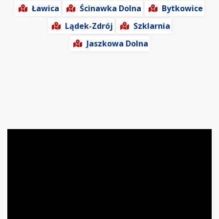
Ławica
Ścinawka Dolna
Bytkowice
Lądek-Zdrój
Szklarnia
Jaszkowa Dolna