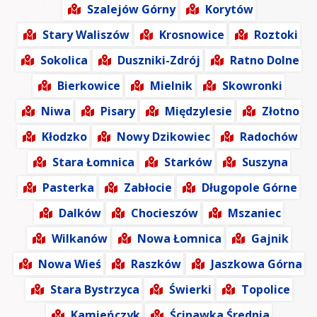
Szalejów Górny
Korytów
Stary Waliszów
Krosnowice
Roztoki
Sokolica
Duszniki-Zdrój
Ratno Dolne
Bierkowice
Mielnik
Skowronki
Niwa
Pisary
Międzylesie
Złotno
Kłodzko
Nowy Dzikowiec
Radochów
Stara Łomnica
Starków
Suszyna
Pasterka
Zabłocie
Długopole Górne
Dalków
Chocieszów
Mszaniec
Wilkanów
Nowa Łomnica
Gajnik
Nowa Wieś
Raszków
Jaszkowa Górna
Stara Bystrzyca
Świerki
Topolice
Kamieńczyk
Ścinawka Średnia