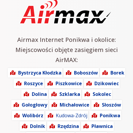
Airmax Internet Ponikwa i okolice:
Miejscowości objęte zasięgiem sieci
AirMAX:
Bystrzyca Kłodzka
Boboszów
Borek
Roszyce
Piszkowice
Dzikowiec
Dolina
Szklarka
Sokolec
Gołogłowy
Michałowice
Słoszów
Wolibórz
Kudowa-Zdrój
Ponikwa
Dolnik
Rzędzina
Pławnica