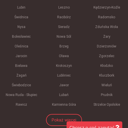
Lubin
Leszno
Kędzierzyn-Koźle
Świdnica
Racibórz
Radomsko
Nysa
Sieradz
Zduńska Wola
Bolesławiec
Nowa Sól
Żary
Oleśnica
Brzeg
Dzierżoniów
Jarocin
Oława
Zgorzelec
Bielawa
Krotoszyn
Kłodzko
Żagań
Lubliniec
Kluczbork
Świebodzice
Jawor
Wieluń
Nowa Ruda - Słupiec
Lubań
Prudnik
Rawicz
Kamienna Góra
Strzelce Opolskie
Pokaż więcej
Chcesz o coś zapytać