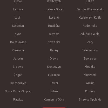
Opole
Wałbrzych
Kalisz
Legnica
Jelenia Góra
Ostrów Wielkopolski
Lubin
Leszno
Kędzierzyn-Koźle
Świdnica
Racibórz
Radomsko
Nysa
Sieradz
Zduńska Wola
Bolesławiec
Nowa Sól
Żary
Oleśnica
Brzeg
Dzierżoniów
Jarocin
Oława
Zgorzelec
Bielawa
Krotoszyn
Kłodzko
Żagań
Lubliniec
Kluczbork
Świebodzice
Jawor
Wieluń
Nowa Ruda - Słupiec
Lubań
Prudnik
Rawicz
Kamienna Góra
Strzelce Opolskie