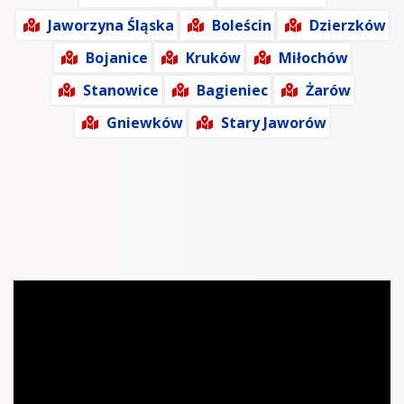
Jaworzyna Śląska
Boleścin
Dzierzków
Bojanice
Kruków
Miłochów
Stanowice
Bagieniec
Żarów
Gniewków
Stary Jaworów