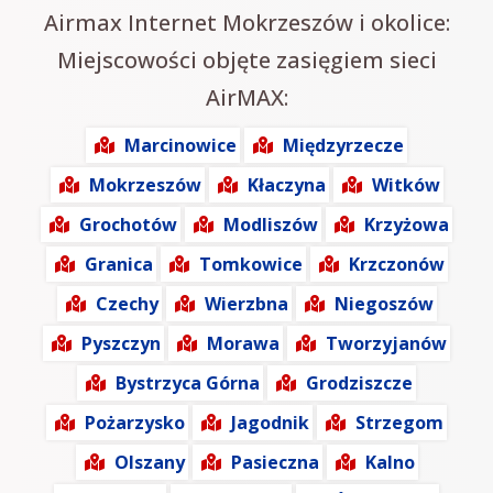
Airmax Internet Mokrzeszów i okolice:
Miejscowości objęte zasięgiem sieci
AirMAX:
Marcinowice
Międzyrzecze
Mokrzeszów
Kłaczyna
Witków
Grochotów
Modliszów
Krzyżowa
Granica
Tomkowice
Krzczonów
Czechy
Wierzbna
Niegoszów
Pyszczyn
Morawa
Tworzyjanów
Bystrzyca Górna
Grodziszcze
Pożarzysko
Jagodnik
Strzegom
Olszany
Pasieczna
Kalno