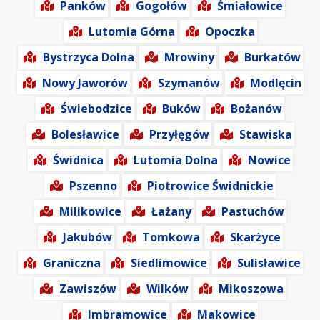
Panków
Gogołów
Śmiałowice
Lutomia Górna
Opoczka
Bystrzyca Dolna
Mrowiny
Burkatów
Nowy Jaworów
Szymanów
Modlęcin
Świebodzice
Buków
Bożanów
Bolesławice
Przyłęgów
Stawiska
Świdnica
Lutomia Dolna
Nowice
Pszenno
Piotrowice Świdnickie
Milikowice
Łażany
Pastuchów
Jakubów
Tomkowa
Skarżyce
Graniczna
Siedlimowice
Sulisławice
Zawiszów
Wilków
Mikoszowa
Imbramowice
Makowice