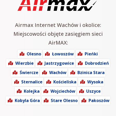
Airmax Internet Wachów i okolice:
Miejscowości objęte zasięgiem sieci
AirMAX:
Olesno
Łowoszów
Pieńki
Wierzbie
Jastrzygowice
Dobrodzień
Świercze
Wachów
Bzinica Stara
Sternalice
Kościeliska
Wysoka
Kolejka
Wojciechów
Uszyce
Kobyla Góra
Stare Olesno
Pakoszów