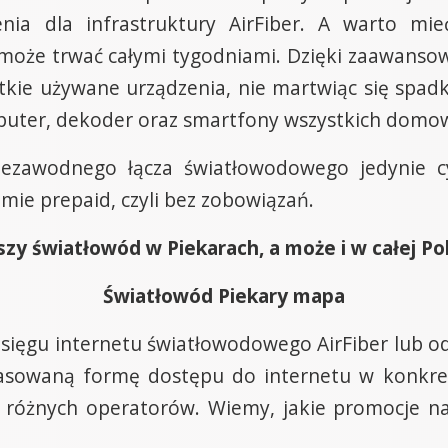
enia dla infrastruktury AirFiber. A warto mi
może trwać całymi tygodniami. Dzięki zaawanso
stkie używane urządzenia, nie martwiąc się spa
mputer, dekoder oraz smartfony wszystkich domo
niezawodnego łącza światłowodowego jedynie c
emie prepaid, czyli bez zobowiązań.
zy światłowód w Piekarach, a może i w całej Pol
Światłowód Piekary mapa
zasięgu internetu światłowodowego AirFiber lub od
asowaną formę dostępu do internetu w konk
różnych operatorów. Wiemy, jakie promocje na