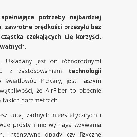
pełniające potrzeby najbardziej
e, zawrotne prędkości przesyłu bez
cząstka czekających Cię korzyści.
rywatnych.
. Układany jest on różnorodnymi
albo z zastosowaniem
technologii
 światłowód Piekary, jest naszym
ątpliwości, że AirFiber to obecnie
o takich parametrach.
esz tutaj żadnych nieestetycznych i
rawdę prosty i nie wymaga wzywania
m. Intensywne opady czy fizyczne