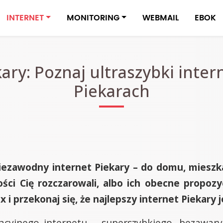
INTERNET
MONITORING
WEBMAIL
EBOK
kary: Poznaj ultraszybki inte
Piekarach
niezawodny internet Piekary – do domu, mieszk
ości Cię rozczarowali, albo ich obecne propoz
i przekonaj się, że najlepszy internet Piekary 
cyjnego internetu – superszybkiego, bezawaryj