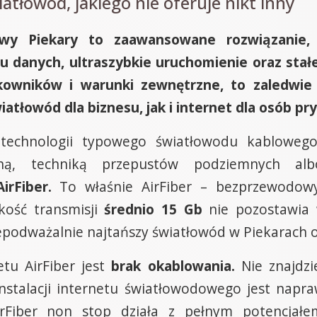
iatłowód, jakiego nie oferuje nikt inny
owy Piekary to zaawansowane rozwiązanie, s
u danych, ultraszybkie uruchomienie oraz stał
kowników i warunki zewnętrzne, to zaledwie 
iatłowód dla biznesu, jak i internet dla osób p
technologii typowego światłowodu kablowego
zną, techniką przepustów podziemnych 
rFiber.
To właśnie AirFiber – bezprzewodowy
kość transmisji
średnio 15 Gb
nie pozostawia w
iepodważalnie najtańszy światłowód w Piekarach 
tu AirFiber jest
brak okablowania.
Nie znajdzi
s instalacji internetu światłowodowego jest nap
rFiber non stop działa z pełnym potencjałe