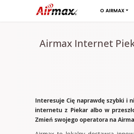
O AIRMAX
Airmax Internet Pie
Interesuje Cię naprawdę szybki i 
internetu z Piekar albo w przeszł
Zmień swojego operatora na Airmax 
Airmax to lokalny dostawca innowa