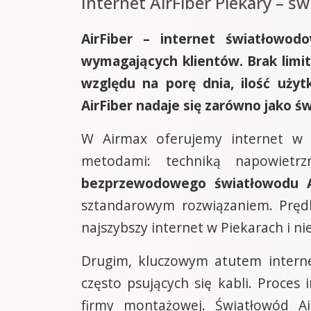
Internet AirFiber Piekary – św
AirFiber – internet światłowod
wymagających klientów. Brak limit
względu na porę dnia, ilość użyt
AirFiber nadaje się zarówno jako św
W Airmax oferujemy internet w 
metodami: techniką napowietr
bezprzewodowego światłowodu Ai
sztandarowym rozwiązaniem. Pręd
najszybszy internet w Piekarach i n
Drugim, kluczowym atutem interne
często psujących się kabli. Proce
firmy montażowej. Światłowód Ai