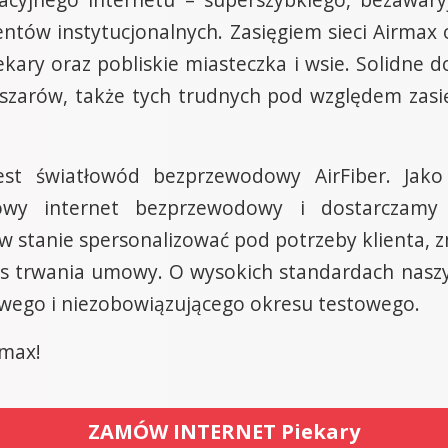
entów instytucjonalnych. Zasięgiem sieci Airmax
ekary oraz pobliskie miasteczka i wsie. Solidne
bszarów, także tych trudnych pod względem zasię
st światłowód bezprzewodowy AirFiber. Jak
dowy internet bezprzewodowy i dostarczamy
w stanie spersonalizować pod potrzeby klienta, zm
s trwania umowy. O wysokich standardach nasz
owego i niezobowiązującego okresu testowego.
rmax!
ZAMÓW INTERNET Piekary