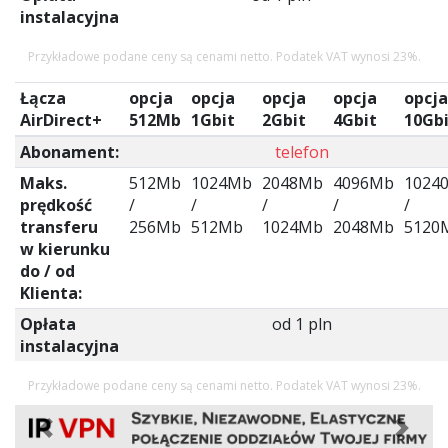
instalacyjna
Przykładowe podane ceny są cenami netto. Podatek VAT wynosi 23%.
Łącza
opcja
opcja
opcja
opcja
opcja
AirDirect+
512Mb
1Gbit
2Gbit
4Gbit
10Gbi
Abonament:
telefon
Maks.
512Mb
1024Mb
2048Mb
4096Mb
1024
prędkość
/
/
/
/
/
transferu
256Mb
512Mb
1024Mb
2048Mb
5120
w kierunku
do / od
Klienta:
Opłata
od 1 pln
instalacyjna
Przykładowe podane ceny są cenami netto. Podatek VAT wynosi 23%.
Previous
Next