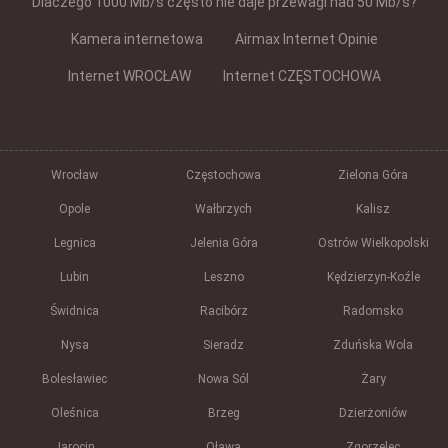
Dlaczego 1000 Mb/s często nie daje przewagi nad 50 Mb/s?
Kamera internetowa
Airmax Internet Opinie
Internet WROCŁAW
Internet CZĘSTOCHOWA
Wrocław
Częstochowa
Zielona Góra
Opole
Wałbrzych
Kalisz
Legnica
Jelenia Góra
Ostrów Wielkopolski
Lubin
Leszno
Kędzierzyn-Koźle
Świdnica
Racibórz
Radomsko
Nysa
Sieradz
Zduńska Wola
Bolesławiec
Nowa Sól
Żary
Oleśnica
Brzeg
Dzierżoniów
Jarocin
Oława
Zgorzelec