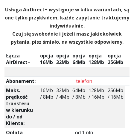
Usługa AirDirect+ występuje w kilku wariantach, są
one tylko przykładem, każde zapytanie traktujemy
indywidualnie.
Czuj się swobodnie i jeżeli masz jakiekolwiek
pytania, pisz śmiało, na wszystkie odpowiemy.
Łącza
opcja
opcja
opcja
opcja
opcja
AirDirect+
16Mb
32Mb
64Mb
128Mb
256Mb
Abonament:
telefon
Maks.
16Mb
32Mb
64Mb
128Mb
256Mb
prędkość
/ 8Mb
/ 4Mb
/ 8Mb
/ 16Mb
/ 16Mb
transferu
w kierunku
do / od
Klienta:
Opłata
od 1 pln