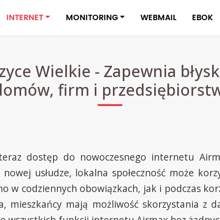
INTERNET
MONITORING
WEBMAIL
EBOK
zyce Wielkie - Zapewnia błysk
domów, firm i przedsiębiorstw
teraz dostęp do nowoczesnego internetu Airm
ej nowej usłudze, lokalna społeczność może kor
wno w codziennych obowiązkach, jak i podczas ko
ia, mieszkańcy mają możliwość skorzystania z
wszystkich funkcji internetu Airmax bez żadny