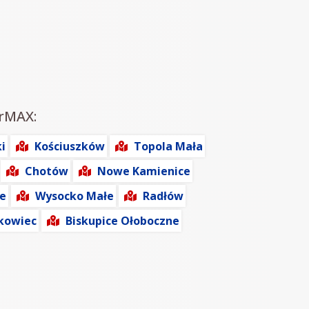
irMAX:
i
Kościuszków
Topola Mała
Chotów
Nowe Kamienice
e
Wysocko Małe
Radłów
kowiec
Biskupice Ołoboczne