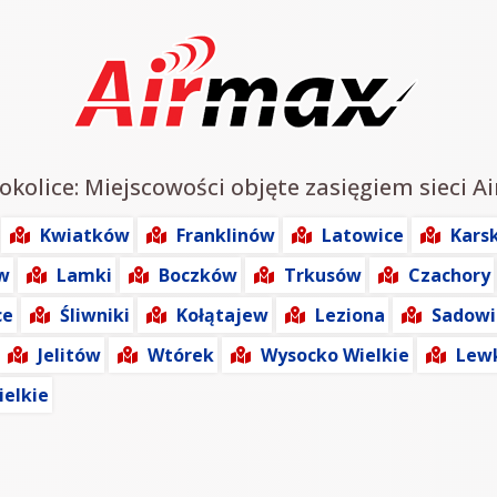
okolice: Miejscowości objęte zasięgiem sieci A
Kwiatków
Franklinów
Latowice
Karsk
w
Lamki
Boczków
Trkusów
Czachory
ce
Śliwniki
Kołątajew
Leziona
Sadowi
Jelitów
Wtórek
Wysocko Wielkie
Lew
ielkie