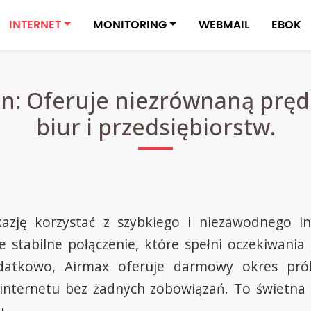
INTERNET
MONITORING
WEBMAIL
EBOK
in: Oferuje niezrównaną pręd
biur i przedsiębiorstw.
azję korzystać z szybkiego i niezawodnego in
e stabilne połączenie, które spełni oczekiwan
Dodatkowo, Airmax oferuje darmowy okres pr
i internetu bez żadnych zobowiązań. To świetn
u.