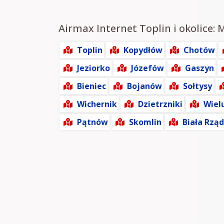
Airmax Internet Toplin i okolice: 
Toplin
Kopydłów
Chotów
Jeziorko
Józefów
Gaszyn
Bieniec
Bojanów
Sołtysy
Wichernik
Dzietrzniki
Wiel
Pątnów
Skomlin
Biała Rzą