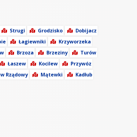
Strugi
Grodzisko
Dobijacz
bie
Łagiewniki
Krzyworzeka
ów
Brzoza
Brzeziny
Turów
Łaszew
Kocilew
Przywóz
ew Rządowy
Mątewki
Kadłub