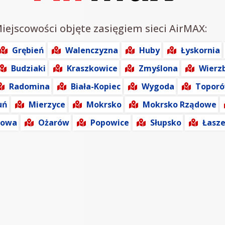
Miejscowości objęte zasięgiem sieci AirMAX:
Grębień
Walenczyzna
Huby
Łyskornia
Budziaki
Kraszkowice
Zmyślona
Wierz
Radomina
Biała-Kopiec
Wygoda
Topor
uń
Mierzyce
Mokrsko
Mokrsko Rządowe
dowa
Ożarów
Popowice
Słupsko
Łasz