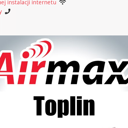
j instalacji internetu
y