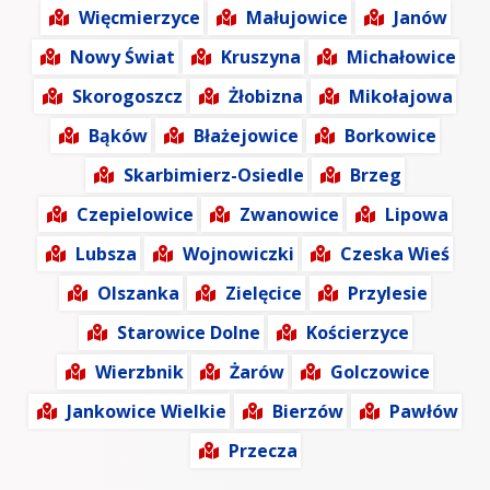
Więcmierzyce
Małujowice
Janów
Nowy Świat
Kruszyna
Michałowice
Skorogoszcz
Żłobizna
Mikołajowa
Bąków
Błażejowice
Borkowice
Skarbimierz-Osiedle
Brzeg
Czepielowice
Zwanowice
Lipowa
Lubsza
Wojnowiczki
Czeska Wieś
Olszanka
Zielęcice
Przylesie
Starowice Dolne
Kościerzyce
Wierzbnik
Żarów
Golczowice
Jankowice Wielkie
Bierzów
Pawłów
Przecza