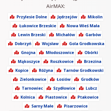
AirMAX:
Przylesie Dolne
Jędrzejów
Mikolin
Łukowice Brzeskie
Nowa Wieś Mała
Lewin Brzeski
Michałów
Garbów
Dobrzyń
Wojsław
Gola Grodkowska
Gnojna
Młodoszowice
Obórki
Mąkoszyce
Roszkowice
Brzezina
Kopice
Różyna
Tarnów Grodkowski
Zielonkowice
Łosiów
Grodków
Tarnowiec
Szydłowice
Lubcz
Kolnica
Piastowice
Ptakowice
Sarny Małe
Pisarzowice