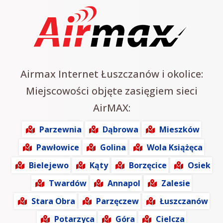
Airmax Internet Łuszczanów i okolice:
Miejscowości objęte zasięgiem sieci
AirMAX:
Parzewnia
Dąbrowa
Mieszków
Pawłowice
Golina
Wola Książęca
Bielejewo
Kąty
Borzęcice
Osiek
Twardów
Annapol
Zalesie
Stara Obra
Parzęczew
Łuszczanów
Potarzyca
Góra
Cielcza