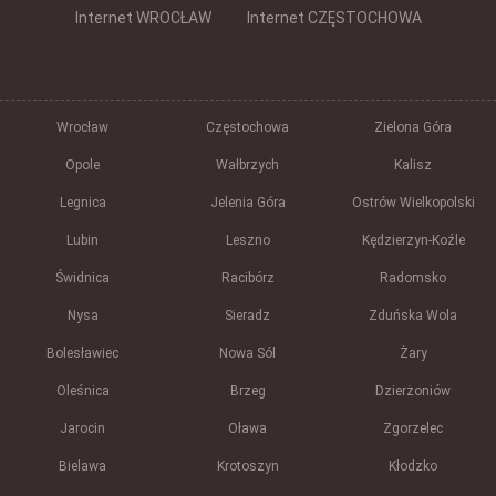
Internet WROCŁAW
Internet CZĘSTOCHOWA
Wrocław
Częstochowa
Zielona Góra
Opole
Wałbrzych
Kalisz
Legnica
Jelenia Góra
Ostrów Wielkopolski
Lubin
Leszno
Kędzierzyn-Koźle
Świdnica
Racibórz
Radomsko
Nysa
Sieradz
Zduńska Wola
Bolesławiec
Nowa Sól
Żary
Oleśnica
Brzeg
Dzierżoniów
Jarocin
Oława
Zgorzelec
Bielawa
Krotoszyn
Kłodzko