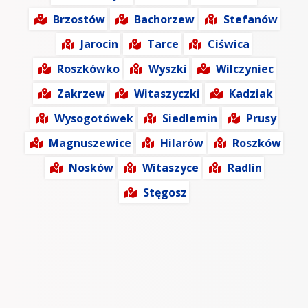
Brzostów
Bachorzew
Stefanów
Jarocin
Tarce
Ciświca
Roszkówko
Wyszki
Wilczyniec
Zakrzew
Witaszyczki
Kadziak
Wysogotówek
Siedlemin
Prusy
Magnuszewice
Hilarów
Roszków
Nosków
Witaszyce
Radlin
Stęgosz