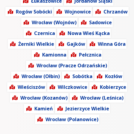
Łukaszowice
Jordanów Śląski
Rogów Sobócki
Wojnowice
Chrzanów
Wrocław (Wojnów)
Sadowice
Czernica
Nowa Wieś Kącka
Żerniki Wielkie
Gajków
Winna Góra
Kamionna
Pełcznica
Wrocław (Pracze Odrzańskie)
Wrocław (Ołbin)
Sobótka
Kozłów
Wieściszów
Wilczkowice
Kobierzyce
Wrocław (Kozanów)
Wrocław (Leśnica)
Kamień
Jezierzyce Wielkie
Wrocław (Polanowice)