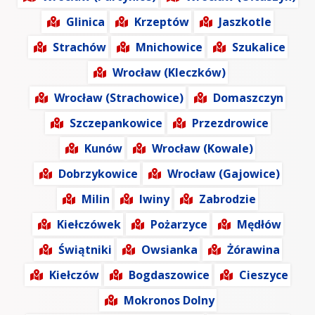
Glinica
Krzeptów
Jaszkotle
Strachów
Mnichowice
Szukalice
Wrocław (Kleczków)
Wrocław (Strachowice)
Domaszczyn
Szczepankowice
Przezdrowice
Kunów
Wrocław (Kowale)
Dobrzykowice
Wrocław (Gajowice)
Milin
Iwiny
Zabrodzie
Kiełczówek
Pożarzyce
Mędłów
Świątniki
Owsianka
Żórawina
Kiełczów
Bogdaszowice
Cieszyce
Mokronos Dolny