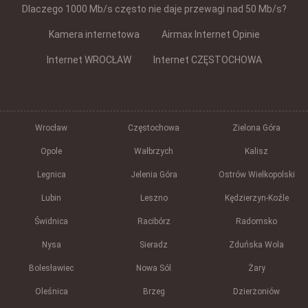
Dlaczego 1000 Mb/s często nie daje przewagi nad 50 Mb/s?
Kamera internetowa
Airmax Internet Opinie
Internet WROCŁAW
Internet CZĘSTOCHOWA
Wrocław
Częstochowa
Zielona Góra
Opole
Wałbrzych
Kalisz
Legnica
Jelenia Góra
Ostrów Wielkopolski
Lubin
Leszno
Kędzierzyn-Koźle
Świdnica
Racibórz
Radomsko
Nysa
Sieradz
Zduńska Wola
Bolesławiec
Nowa Sól
Żary
Oleśnica
Brzeg
Dzierżoniów