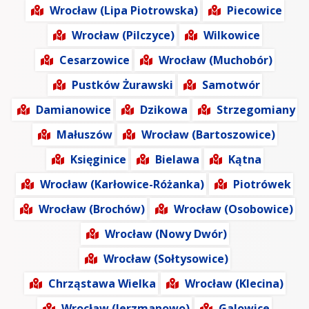
Wrocław (Lipa Piotrowska)
Piecowice
Wrocław (Pilczyce)
Wilkowice
Cesarzowice
Wrocław (Muchobór)
Pustków Żurawski
Samotwór
Damianowice
Dzikowa
Strzegomiany
Małuszów
Wrocław (Bartoszowice)
Księginice
Bielawa
Kątna
Wrocław (Karłowice-Różanka)
Piotrówek
Wrocław (Brochów)
Wrocław (Osobowice)
Wrocław (Nowy Dwór)
Wrocław (Sołtysowice)
Chrząstawa Wielka
Wrocław (Klecina)
Wrocław (Jerzmanowo)
Galowice