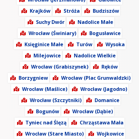
Krajków
Stróża
Budziszów
Suchy Dwór
Nadolice Małe
Wrocław (Świniary)
Bogusławice
Księginice Małe
Turów
Wysoka
Milejowice
Nadolice Wielkie
Wrocław (Grabiszynek)
Ręków
Borzygniew
Wrocław (Plac Grunwaldzki)
Wrocław (Maślice)
Wrocław (Jagodno)
Wrocław (Szczytniki)
Domanice
Bogunów
Wrocław (Dąbie)
Tyniec nad Ślęzą
Chrząstawa Mała
Wrocław (Stare Miasto)
Wojkowice