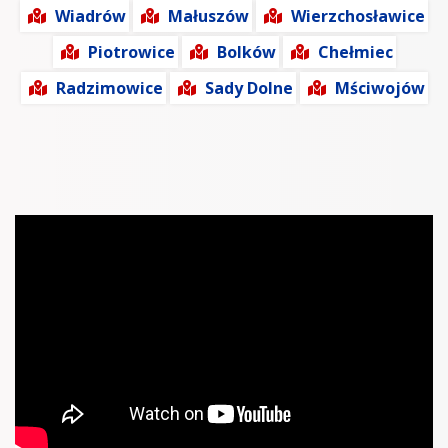
Wiadrów
Małuszów
Wierzchosławice
Piotrowice
Bolków
Chełmiec
Radzimowice
Sady Dolne
Mściwojów