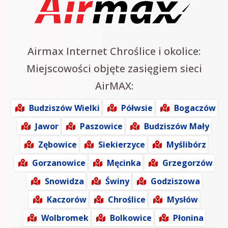
Airmax Internet Chroślice i okolice:
Miejscowości objęte zasięgiem sieci
AirMAX:
Budziszów Wielki
Półwsie
Bogaczów
Jawor
Paszowice
Budziszów Mały
Zębowice
Siekierzyce
Myślibórz
Gorzanowice
Męcinka
Grzegorzów
Snowidza
Świny
Godziszowa
Kaczorów
Chroślice
Mysłów
Wolbromek
Bolkowice
Płonina