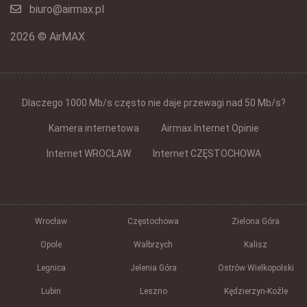
biuro@airmax.pl
2026 © AirMAX
Dlaczego 1000 Mb/s często nie daje przewagi nad 50 Mb/s?
Kamera internetowa
Airmax Internet Opinie
Internet WROCŁAW
Internet CZĘSTOCHOWA
Wrocław
Częstochowa
Zielona Góra
Opole
Wałbrzych
Kalisz
Legnica
Jelenia Góra
Ostrów Wielkopolski
Lubin
Leszno
Kędzierzyn-Koźle