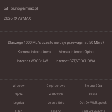
biuro@airmax.pl
2026 © AirMAX
Dlaczego 1000 Mb/s często nie daje przewagi nad 50 Mb/s?
Kamera internetowa
Airmax Internet Opinie
Internet WROCŁAW
Internet CZĘSTOCHOWA
Wrocław
Częstochowa
Zielona Góra
Opole
Wałbrzych
Kalisz
Legnica
Jelenia Góra
Ostrów Wielkopolski
Lubin
Leszno
Kędzierzyn-Koźle