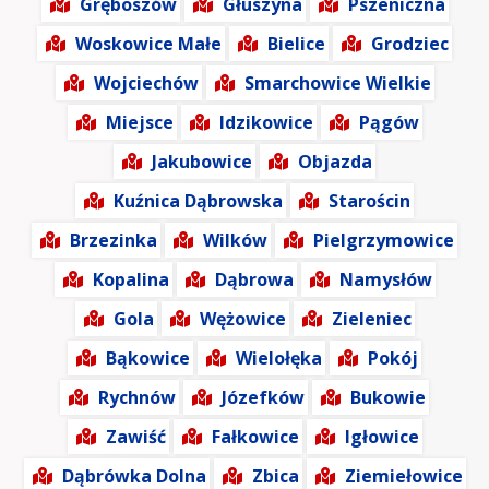
Gręboszów
Głuszyna
Pszeniczna
Woskowice Małe
Bielice
Grodziec
Wojciechów
Smarchowice Wielkie
Miejsce
Idzikowice
Pągów
Jakubowice
Objazda
Kuźnica Dąbrowska
Starościn
Brzezinka
Wilków
Pielgrzymowice
Kopalina
Dąbrowa
Namysłów
Gola
Wężowice
Zieleniec
Bąkowice
Wielołęka
Pokój
Rychnów
Józefków
Bukowie
Zawiść
Fałkowice
Igłowice
Dąbrówka Dolna
Zbica
Ziemiełowice