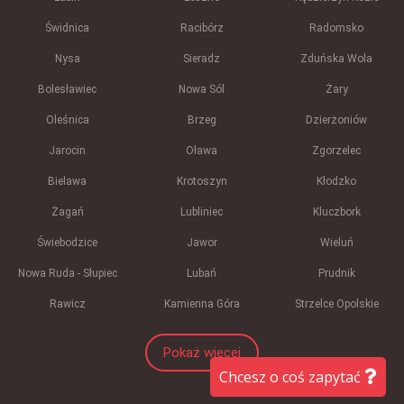
Świdnica
Racibórz
Radomsko
Nysa
Sieradz
Zduńska Wola
Bolesławiec
Nowa Sól
Żary
Oleśnica
Brzeg
Dzierżoniów
Jarocin
Oława
Zgorzelec
Bielawa
Krotoszyn
Kłodzko
Żagań
Lubliniec
Kluczbork
Świebodzice
Jawor
Wieluń
Nowa Ruda - Słupiec
Lubań
Prudnik
Rawicz
Kamienna Góra
Strzelce Opolskie
Pokaż więcej
Chcesz o coś zapytać