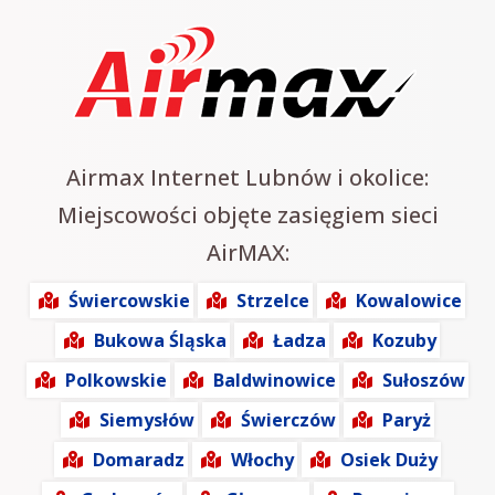
Airmax Internet Lubnów i okolice:
Miejscowości objęte zasięgiem sieci
AirMAX:
Świercowskie
Strzelce
Kowalowice
Bukowa Śląska
Ładza
Kozuby
Polkowskie
Baldwinowice
Sułoszów
Siemysłów
Świerczów
Paryż
Domaradz
Włochy
Osiek Duży