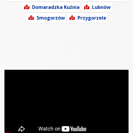
Domaradzka Kuźnia
Lubnów
Smogorzów
Przygorzele