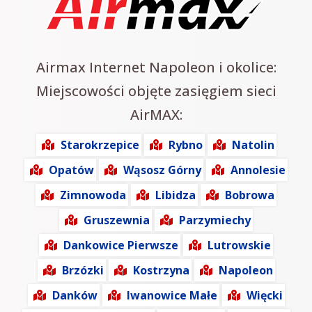
Airmax Internet Napoleon i okolice:
Miejscowości objęte zasięgiem sieci
AirMAX:
Starokrzepice
Rybno
Natolin
Opatów
Wąsosz Górny
Annolesie
Zimnowoda
Libidza
Bobrowa
Gruszewnia
Parzymiechy
Dankowice Pierwsze
Lutrowskie
Brzózki
Kostrzyna
Napoleon
Danków
Iwanowice Małe
Więcki