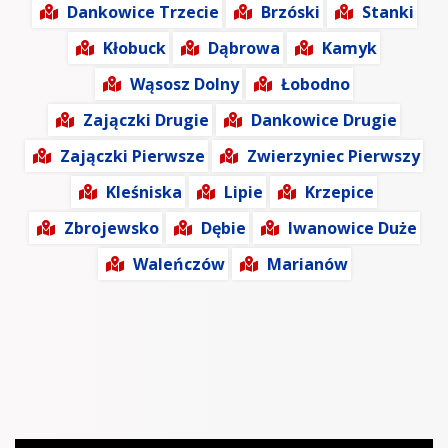
Dankowice Trzecie
Brzóski
Stanki
Kłobuck
Dąbrowa
Kamyk
Wąsosz Dolny
Łobodno
Zajączki Drugie
Dankowice Drugie
Zajączki Pierwsze
Zwierzyniec Pierwszy
Kleśniska
Lipie
Krzepice
Zbrojewsko
Dębie
Iwanowice Duże
Waleńczów
Marianów