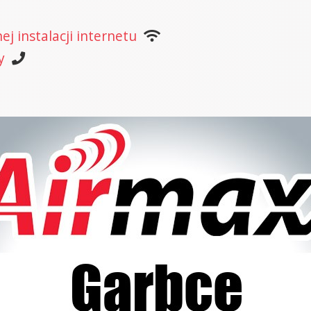
j instalacji internetu
y