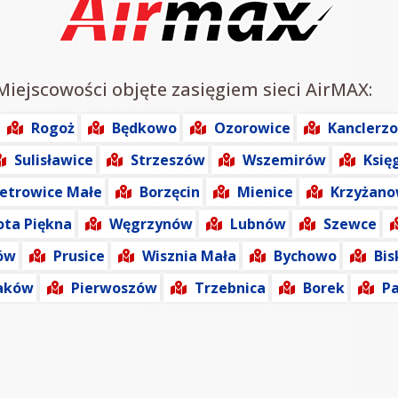
 Miejscowości objęte zasięgiem sieci AirMAX:
Rogoż
Będkowo
Ozorowice
Kanclerz
Sulisławice
Strzeszów
Wszemirów
Księ
ietrowice Małe
Borzęcin
Mienice
Krzyżano
ota Piękna
Węgrzynów
Lubnów
Szewce
ów
Prusice
Wisznia Mała
Bychowo
Bis
aków
Pierwoszów
Trzebnica
Borek
P