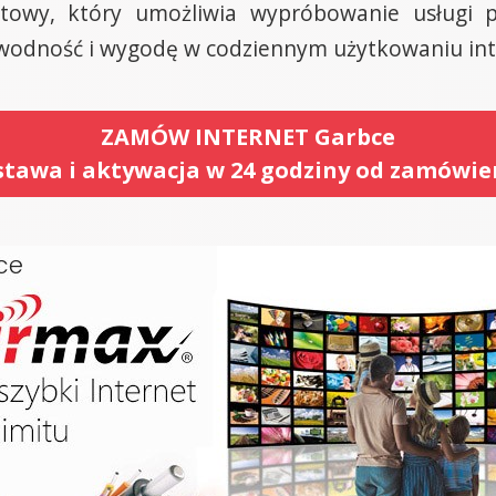
towy, który umożliwia wypróbowanie usługi p
awodność i wygodę w codziennym użytkowaniu int
ZAMÓW INTERNET Garbce
tawa i aktywacja w 24 godziny od zamówie