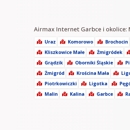
Airmax Internet Garbce i okolice:
Uraz
Komorowo
Brochocin
Kliszkowice Małe
Żmigródek
Grądzik
Oborniki Śląskie
P
Żmigród
Krościna Mała
Lig
Piotrkowiczki
Ligotka
Pęg
Malin
Kalina
Garbce
R