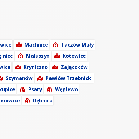
owice
Machnice
Taczów Mały
ginice
Małuszyn
Kotowice
wice
Kryniczno
Zajączków
Szymanów
Pawłów Trzebnicki
kupice
Psary
Węglewo
aniowice
Dębnica