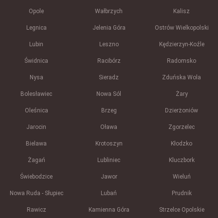
Opole
Wałbrzych
Kalisz
Legnica
Jelenia Góra
Ostrów Wielkopolski
Lubin
Leszno
Kędzierzyn-Koźle
Świdnica
Racibórz
Radomsko
Nysa
Sieradz
Zduńska Wola
Bolesławiec
Nowa Sól
Żary
Oleśnica
Brzeg
Dzierżoniów
Jarocin
Oława
Zgorzelec
Bielawa
Krotoszyn
Kłodzko
Żagań
Lubliniec
Kluczbork
Świebodzice
Jawor
Wieluń
Nowa Ruda - Słupiec
Lubań
Prudnik
Rawicz
Kamienna Góra
Strzelce Opolskie