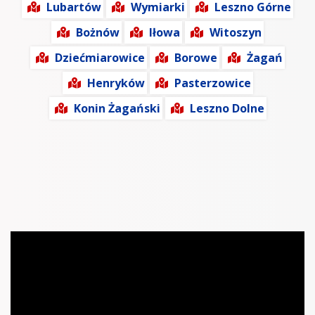
Lubartów
Wymiarki
Leszno Górne
Bożnów
Iłowa
Witoszyn
Dziećmiarowice
Borowe
Żagań
Henryków
Pasterzowice
Konin Żagański
Leszno Dolne