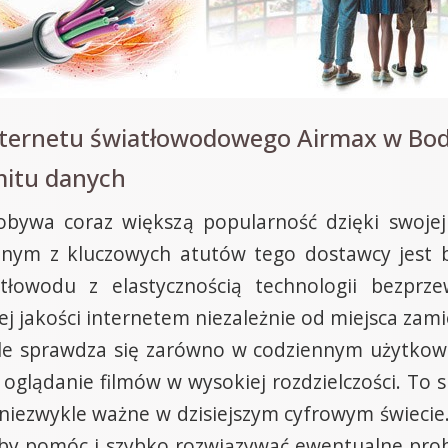
nternetu światłowodowego Airmax w Bo
imitu danych
bywa coraz większą popularność dzięki swoje
dnym z kluczowych atutów tego dostawcy jest
atłowodu z elastycznością technologii bezpr
 jakości internetem niezależnie od miejsca zami
le sprawdza się zarówno w codziennym użytkowa
zy oglądanie filmów w wysokiej rozdzielczości. To
t niezwykle ważne w dzisiejszym cyfrowym świeci
, by pomóc i szybko rozwiązywać ewentualne prob