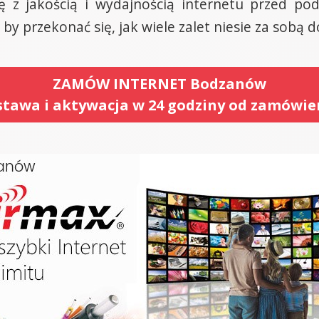
 z jakością i wydajnością internetu przed po
by przekonać się, jak wiele zalet niesie za sobą d
ZAMÓW INTERNET Bodzanów
tawa i aktywacja w 24 godziny od zamówie