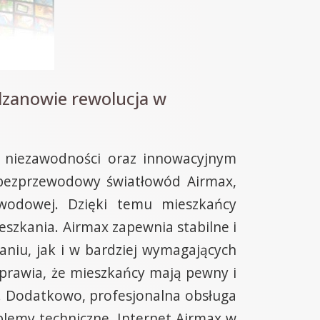
dzanowie rewolucja w
j niezawodności oraz innowacyjnym
 bezprzewodowy światłowód Airmax,
zewodowej. Dzięki temu mieszkańcy
eszkania. Airmax zapewnia stabilne i
niu, jak i w bardziej wymagających
 sprawia, że mieszkańcy mają pewny i
e. Dodatkowo, profesjonalna obsługa
lemy techniczne. Internet Airmax w