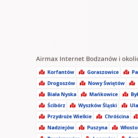
Airmax Internet Bodzanów i okolic
Korfantów
Goraszowice
P
Drogoszów
Nowy Świętów
Biała Nyska
Mańkowice
By
Ścibórz
Wyszków Śląski
Ul
Przydroże Wielkie
Chróścina
Nadziejów
Puszyna
Włost