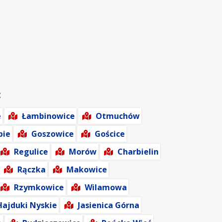
:
e
Łambinowice
Otmuchów
bie
Goszowice
Gościce
Regulice
Morów
Charbielin
Rączka
Makowice
Rzymkowice
Wilamowa
Hajduki Nyskie
Jasienica Górna