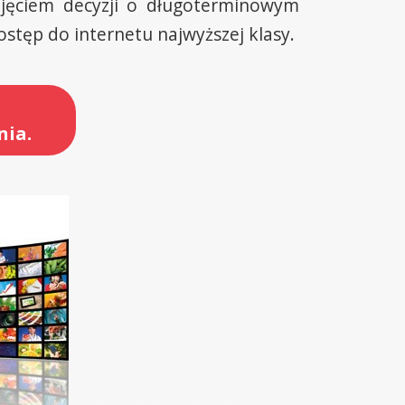
djęciem decyzji o długoterminowym
ostęp do internetu najwyższej klasy.
nia.