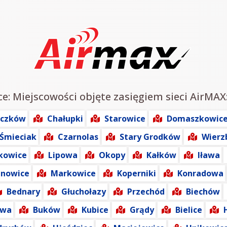
e: Miejscowości objęte zasięgiem sieci AirMAX
aczków
Chałupki
Starowice
Domaszkowic
Śmieciak
Czarnolas
Stary Grodków
Wierz
kowice
Lipowa
Okopy
Kałków
Iława
anowice
Markowice
Koperniki
Konradowa
Bednary
Głuchołazy
Przechód
Biechów
owa
Buków
Kubice
Grądy
Bielice