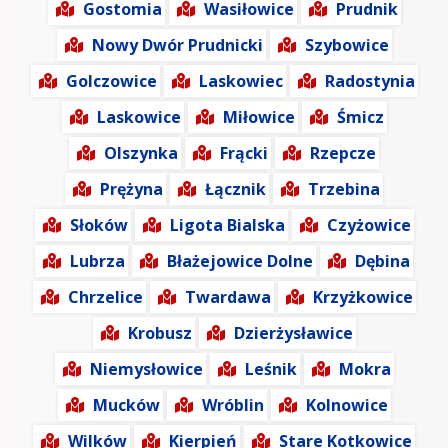
Gostomia
Wasiłowice
Prudnik
Nowy Dwór Prudnicki
Szybowice
Golczowice
Laskowiec
Radostynia
Laskowice
Miłowice
Śmicz
Olszynka
Frącki
Rzepcze
Prężyna
Łącznik
Trzebina
Słoków
Ligota Bialska
Czyżowice
Lubrza
Błażejowice Dolne
Dębina
Chrzelice
Twardawa
Krzyżkowice
Krobusz
Dzierżysławice
Niemysłowice
Leśnik
Mokra
Mucków
Wróblin
Kolnowice
Wilków
Kierpień
Stare Kotkowice