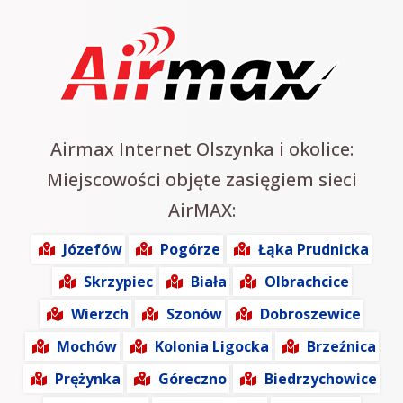
Airmax Internet Olszynka i okolice:
Miejscowości objęte zasięgiem sieci
AirMAX:
Józefów
Pogórze
Łąka Prudnicka
Skrzypiec
Biała
Olbrachcice
Wierzch
Szonów
Dobroszewice
Mochów
Kolonia Ligocka
Brzeźnica
Prężynka
Góreczno
Biedrzychowice