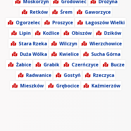
Moskorzyn
Grodowiec
Drożyna
Retków
Śrem
Gaworzyce
Ogorzelec
Proszyce
Łagoszów Wielki
Lipin
Koźlice
Obiszów
Dzików
Stara Rzeka
Wilczyn
Wierzchowice
Duża Wólka
Kwielice
Sucha Górna
Żabice
Grabik
Czerńczyce
Bucze
Radwanice
Gostyń
Rzeczyca
Mieszków
Grębocice
Kaźmierzów