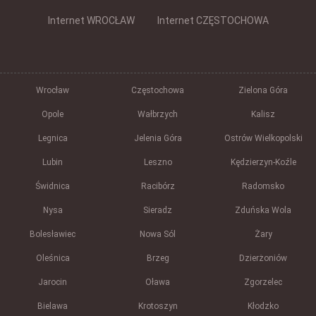
Internet WROCŁAW
Internet CZĘSTOCHOWA
Wrocław
Częstochowa
Zielona Góra
Opole
Wałbrzych
Kalisz
Legnica
Jelenia Góra
Ostrów Wielkopolski
Lubin
Leszno
Kędzierzyn-Koźle
Świdnica
Racibórz
Radomsko
Nysa
Sieradz
Zduńska Wola
Bolesławiec
Nowa Sól
Żary
Oleśnica
Brzeg
Dzierżoniów
Jarocin
Oława
Zgorzelec
Bielawa
Krotoszyn
Kłodzko