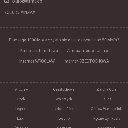
biuro@airmax.pl
2026 © AirMAX
Dlaczego 1000 Mb/s często nie daje przewagi nad 50 Mb/s?
Kamera internetowa
Airmax Internet Opinie
Internet WROCŁAW
Internet CZĘSTOCHOWA
Wrocław
Częstochowa
Zielona Góra
Opole
Wałbrzych
Kalisz
Legnica
Jelenia Góra
Ostrów Wielkopolski
Lubin
Leszno
Kędzierzyn-Koźle