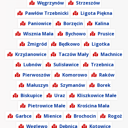
Węgrzynów
Strzeszów
Pawłów Trzebnicki
Ligota Piękna
Paniowice
Borzęcin
Kalina
Wisznia Mała
Bychowo
Prusice
Żmigród
Będkowo
Ligotka
Krzyżanowice
Taczów Mały
Machnice
Lubnów
Sulisławice
Trzebnica
Pierwoszów
Komorowo
Raków
Małuszyn
Szymanów
Borek
Biskupice
Uraz
Kliszkowice Małe
Pietrowice Małe
Krościna Mała
Garbce
Mienice
Brochocin
Rogoż
Węglewo
Dębnica
Kotowice