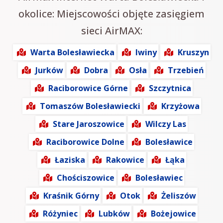
okolice: Miejscowości objęte zasięgiem
sieci AirMAX:
Warta Bolesławiecka
Iwiny
Kruszyn
Jurków
Dobra
Osła
Trzebień
Raciborowice Górne
Szczytnica
Tomaszów Bolesławiecki
Krzyżowa
Stare Jaroszowice
Wilczy Las
Raciborowice Dolne
Bolesławice
Łaziska
Rakowice
Łąka
Chościszowice
Bolesławiec
Kraśnik Górny
Otok
Żeliszów
Różyniec
Lubków
Bożejowice