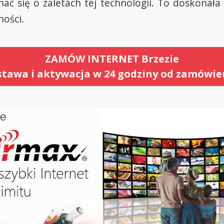
ać się o zaletach tej technologii. To doskonała
ności.
ZAMÓW INTERNET Brzezie
tawa i aktywacja w 24 godziny od zamówie