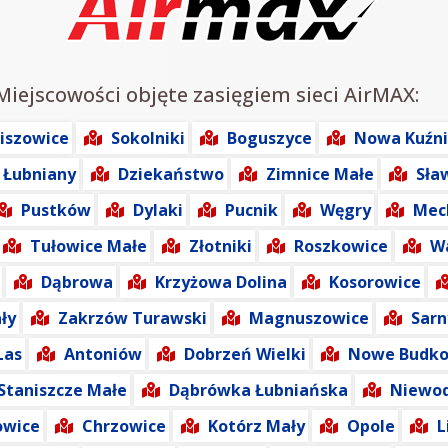
 Miejscowości objęte zasięgiem sieci AirMAX:
iszowice
Sokolniki
Boguszyce
Nowa Kuźn
Łubniany
Dziekaństwo
Zimnice Małe
Sła
Pustków
Dylaki
Pucnik
Węgry
Mec
Tułowice Małe
Złotniki
Roszkowice
W
Dąbrowa
Krzyżowa Dolina
Kosorowice
ły
Zakrzów Turawski
Magnuszowice
Sarn
Las
Antoniów
Dobrzeń Wielki
Nowe Budko
Staniszcze Małe
Dąbrówka Łubniańska
Niewod
owice
Chrzowice
Kotórz Mały
Opole
L