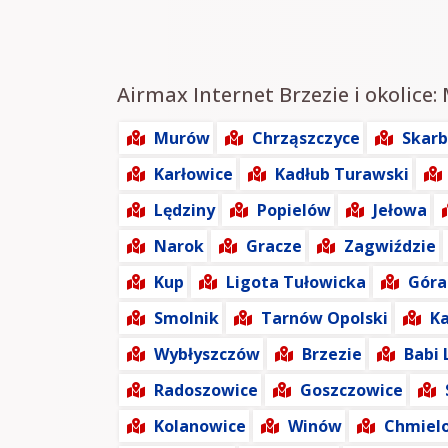
Airmax Internet Brzezie i okolice:
Murów
Chrząszczyce
Skarb
Karłowice
Kadłub Turawski
Lędziny
Popielów
Jełowa
Narok
Gracze
Zagwiździe
Kup
Ligota Tułowicka
Góra
Smolnik
Tarnów Opolski
Ka
Wybłyszczów
Brzezie
Babi 
Radoszowice
Goszczowice
Kolanowice
Winów
Chmiel