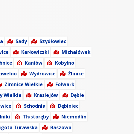
ia
Sady
Szydłowiec
wice
Karłowiczki
Michałówek
hnice
Kaniów
Kobylno
awelno
Wydrowice
Źlinice
Zimnice Wielkie
Folwark
y Wielkie
Krasiejów
Dębie
wice
Schodnia
Dębiniec
niki
Tłustoręby
Niemodlin
igota Turawska
Raszowa