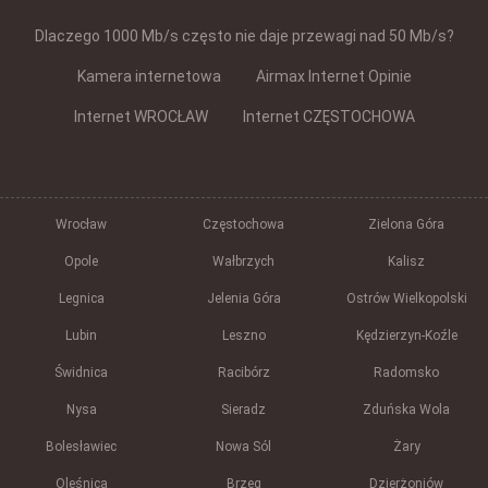
Dlaczego 1000 Mb/s często nie daje przewagi nad 50 Mb/s?
Kamera internetowa
Airmax Internet Opinie
Internet WROCŁAW
Internet CZĘSTOCHOWA
Wrocław
Częstochowa
Zielona Góra
Opole
Wałbrzych
Kalisz
Legnica
Jelenia Góra
Ostrów Wielkopolski
Lubin
Leszno
Kędzierzyn-Koźle
Świdnica
Racibórz
Radomsko
Nysa
Sieradz
Zduńska Wola
Bolesławiec
Nowa Sól
Żary
Oleśnica
Brzeg
Dzierżoniów