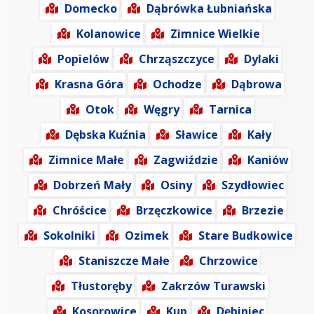
Domecko
Dąbrówka Łubniańska
Kolanowice
Zimnice Wielkie
Popielów
Chrząszczyce
Dylaki
Krasna Góra
Ochodze
Dąbrowa
Otok
Węgry
Tarnica
Dębska Kuźnia
Sławice
Kały
Zimnice Małe
Zagwiździe
Kaniów
Dobrzeń Mały
Osiny
Szydłowiec
Chróścice
Brzęczkowice
Brzezie
Sokolniki
Ozimek
Stare Budkowice
Staniszcze Małe
Chrzowice
Tłustoręby
Zakrzów Turawski
Kosorowice
Kup
Dębiniec