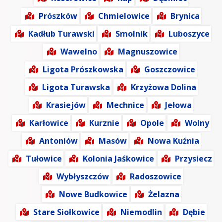
Prószków
Chmielowice
Brynica
Kadłub Turawski
Smolnik
Luboszyce
Wawelno
Magnuszowice
Ligota Prószkowska
Goszczowice
Ligota Turawska
Krzyżowa Dolina
Krasiejów
Mechnice
Jełowa
Karłowice
Kurznie
Opole
Wolny
Antoniów
Masów
Nowa Kuźnia
Tułowice
Kolonia Jaśkowice
Przysiecz
Wybłyszczów
Radoszowice
Nowe Budkowice
Żelazna
Stare Siołkowice
Niemodlin
Dębie