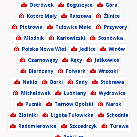
Ostrówek
Boguszyce
Góra
Kotórz Mały
Raszowa
Źlinice
Piotrowa
Tułowice Małe
Przywory
Młodnik
Karłowiczki
Sosnówka
Polska Nowa Wieś
Jedlice
Winów
Czarnowąsy
Kąty
Jaśkowice
Bierdzany
Folwark
Wrzoski
Nakło
Borki
Sady
Stobrawa
Michałówek
Łubniany
Wydrowice
Pucnik
Tarnów Opolski
Narok
Złotniki
Ligota Tułowicka
Schodnia
Radomierowice
Szczedrzyk
Turawa