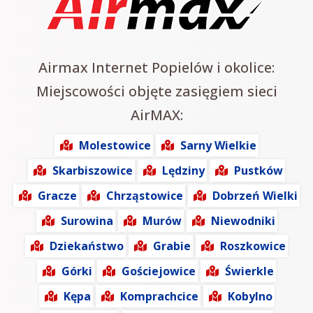
Airmax Internet Popielów i okolice:
Miejscowości objęte zasięgiem sieci
AirMAX:
Molestowice
Sarny Wielkie
Skarbiszowice
Lędziny
Pustków
Gracze
Chrząstowice
Dobrzeń Wielki
Surowina
Murów
Niewodniki
Dziekaństwo
Grabie
Roszkowice
Górki
Gościejowice
Świerkle
Kępa
Komprachcice
Kobylno