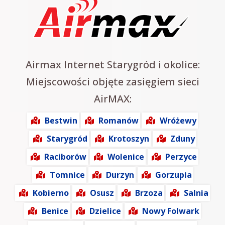
Airmax Internet Starygród i okolice:
Miejscowości objęte zasięgiem sieci
AirMAX:
Bestwin
Romanów
Wróżewy
Starygród
Krotoszyn
Zduny
Raciborów
Wolenice
Perzyce
Tomnice
Durzyn
Gorzupia
Kobierno
Osusz
Brzoza
Salnia
Benice
Dzielice
Nowy Folwark