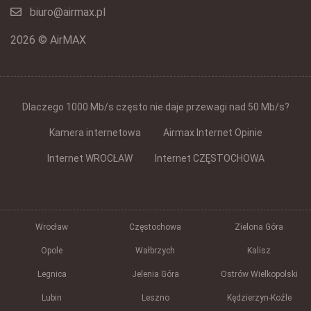
biuro@airmax.pl
2026 © AirMAX
Dlaczego 1000 Mb/s często nie daje przewagi nad 50 Mb/s?
Kamera internetowa
Airmax Internet Opinie
Internet WROCŁAW
Internet CZĘSTOCHOWA
Wrocław
Częstochowa
Zielona Góra
Opole
Wałbrzych
Kalisz
Legnica
Jelenia Góra
Ostrów Wielkopolski
Lubin
Leszno
Kędzierzyn-Koźle