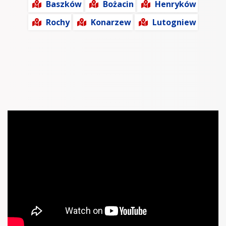
Baszków
Bożacin
Henryków
Rochy
Konarzew
Lutogniew