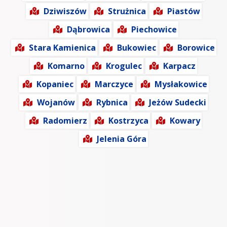
Dziwiszów
Strużnica
Piastów
Dąbrowica
Piechowice
Stara Kamienica
Bukowiec
Borowice
Komarno
Krogulec
Karpacz
Kopaniec
Marczyce
Mysłakowice
Wojanów
Rybnica
Jeżów Sudecki
Radomierz
Kostrzyca
Kowary
Jelenia Góra