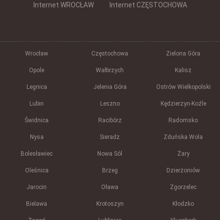
Internet WROCŁAW
Internet CZĘSTOCHOWA
Wrocław
Częstochowa
Zielona Góra
Opole
Wałbrzych
Kalisz
Legnica
Jelenia Góra
Ostrów Wielkopolski
Lubin
Leszno
Kędzierzyn-Koźle
Świdnica
Racibórz
Radomsko
Nysa
Sieradz
Zduńska Wola
Bolesławiec
Nowa Sól
Żary
Oleśnica
Brzeg
Dzierżoniów
Jarocin
Oława
Zgorzelec
Bielawa
Krotoszyn
Kłodzko