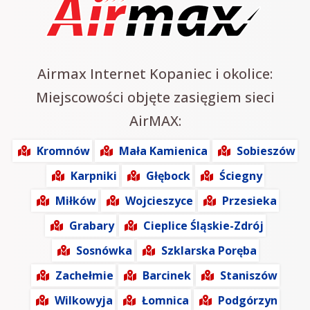
Airmax Internet Kopaniec i okolice:
Miejscowości objęte zasięgiem sieci
AirMAX:
Kromnów
Mała Kamienica
Sobieszów
Karpniki
Głębock
Ściegny
Miłków
Wojcieszyce
Przesieka
Grabary
Cieplice Śląskie-Zdrój
Sosnówka
Szklarska Poręba
Zachełmie
Barcinek
Staniszów
Wilkowyja
Łomnica
Podgórzyn