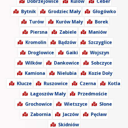
Dobrzejowice
Kulów
Ceber
Bytnik
Grodziec Mały
Głogówko
Turów
Kurów Mały
Borek
Piersna
Zabiele
Maniów
Kromolin
Bądzów
Szczyglice
Droglowice
Gaiki
Wojszyn
Wilków
Dankowice
Sobczyce
Kamiona
Nielubia
Kozie Doły
Klucze
Ruszowice
Czerna
Kotla
Łagoszów Mały
Przedmoście
Grochowice
Wietszyce
Słone
Zabornia
Jaczów
Pęcław
Skidniów