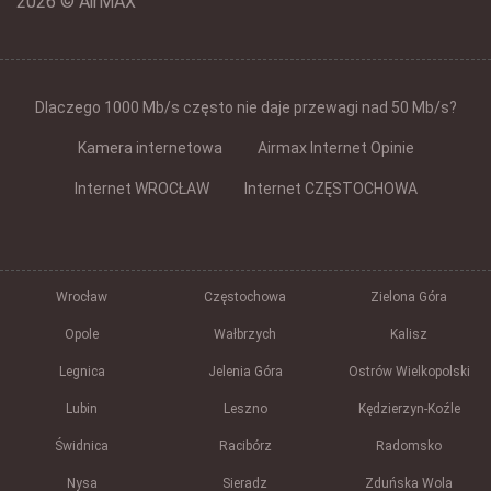
2026 © AirMAX
Dlaczego 1000 Mb/s często nie daje przewagi nad 50 Mb/s?
Kamera internetowa
Airmax Internet Opinie
Internet WROCŁAW
Internet CZĘSTOCHOWA
Wrocław
Częstochowa
Zielona Góra
Opole
Wałbrzych
Kalisz
Legnica
Jelenia Góra
Ostrów Wielkopolski
Lubin
Leszno
Kędzierzyn-Koźle
Świdnica
Racibórz
Radomsko
Nysa
Sieradz
Zduńska Wola