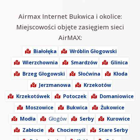
Airmax Internet Bukwica i okolice:
Miejscowości objęte zasięgiem sieci
AirMAX:
Białołęka
Wróblin Głogowski
Wierzchownia
Smardzów
Glinica
Brzeg Głogowski
Słoćwina
Kłoda
Jerzmanowa
Krzekotów
Krzekotówek
Potoczek
Domaniowice
Moszowice
Bukwica
Żukowice
Modła
Głogów
Serby
Kurowice
Zabłocie
Chociemyśl
Stare Serby