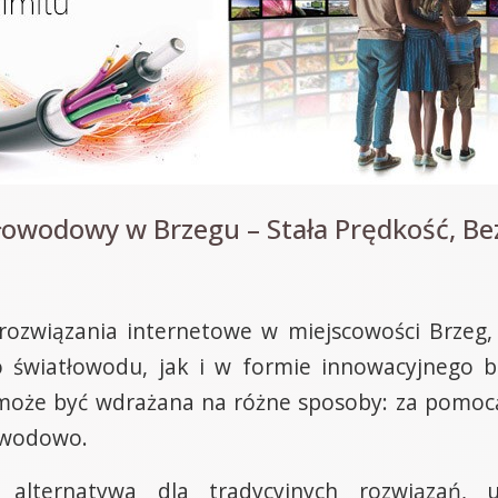
łowodowy w Brzegu – Stała Prędkość, Bez
ozwiązania internetowe w miejscowości Brzeg, 
o światłowodu, jak i w formie innowacyjnego 
oże być wdrażana na różne sposoby: za pomocą 
zewodowo.
alternatywa dla tradycyjnych rozwiązań, um