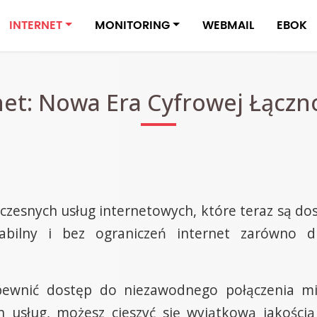
INTERNET
MONITORING
WEBMAIL
EBOK
et: Nowa Era Cyfrowej Łączno
zesnych usług internetowych, które teraz są dos
abilny i bez ograniczeń internet zarówno dl
apewnić dostęp do niezawodnego połączenia m
h usług, możesz cieszyć się wyjątkową jakością