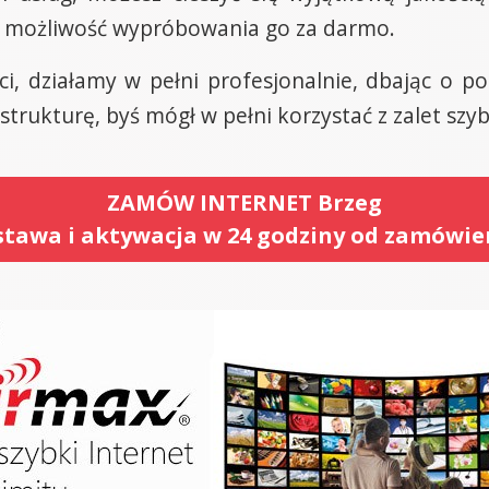
z możliwość wypróbowania go za darmo.
ci, działamy w pełni profesjonalnie, dbając o p
trukturę, byś mógł w pełni korzystać z zalet szyb
ZAMÓW INTERNET Brzeg
tawa i aktywacja w 24 godziny od zamówie