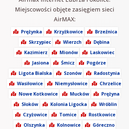
Miejscowości objęte zasięgiem sieci
AirMAX:
Prężynka
Krzyżkowice
Brzeźnica
Skrzypiec
Wierzch
Dębina
Kazimierz
Mionów
Laskowiec
Jasiona
Śmicz
Pogórze
Ligota Bialska
Szonów
Radostynia
Wasiłowice
Niemysłowice
Chrzelice
Nowe Kotkowice
Mucków
Prężyna
Słoków
Kolonia Ligocka
Wróblin
Czyżowice
Tomice
Rostkowice
Olszynka
Kolnowice
Góreczno