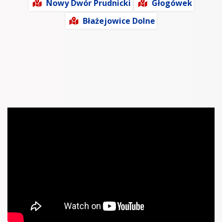
Nowy Dwór Prudnicki
Głogówek
Błażejowice Dolne