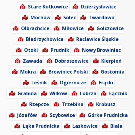
Stare Kotkowice
Dzierżysławice
Mochów
Solec
Twardawa
Olbrachcice
Miłowice
Golczowice
Biedrzychowice
Racławice Śląskie
Otoki
Prudnik
Nowy Browiniec
Zawada
Dobroszewice
Kierpień
Mokra
Browiniec Polski
Gostomia
Leśnik
Ogiernicze
Frącki
Grabina
Wilków
Lubrza
Łącznik
Rzepcze
Trzebina
Krobusz
Józefów
Szybowice
Górka Prudnicka
Łąka Prudnicka
Laskowice
Biała