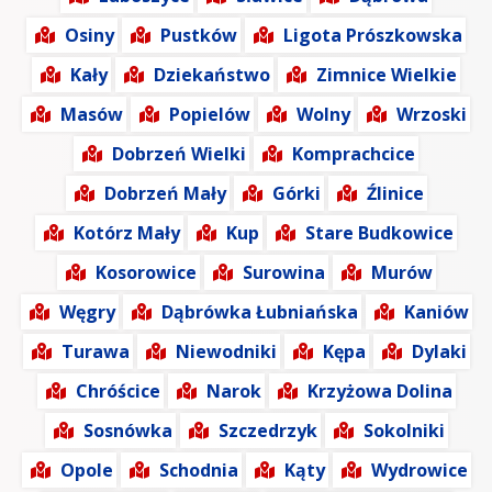
Osiny
Pustków
Ligota Prószkowska
Kały
Dziekaństwo
Zimnice Wielkie
Masów
Popielów
Wolny
Wrzoski
Dobrzeń Wielki
Komprachcice
Dobrzeń Mały
Górki
Źlinice
Kotórz Mały
Kup
Stare Budkowice
Kosorowice
Surowina
Murów
Węgry
Dąbrówka Łubniańska
Kaniów
Turawa
Niewodniki
Kępa
Dylaki
Chróścice
Narok
Krzyżowa Dolina
Sosnówka
Szczedrzyk
Sokolniki
Opole
Schodnia
Kąty
Wydrowice