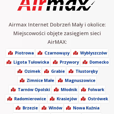
Airmax Internet Dobrzeń Mały i okolice:
Miejscowości objęte zasięgiem sieci
AirMAX:
Piotrowa
Czarnowąsy
Wybłyszczów
Ligota Tułowicka
Przywory
Domecko
Ozimek
Grabie
Tłustoręby
Zimnice Małe
Magnuszowice
Tarnów Opolski
Młodnik
Folwark
Radomierowice
Krasiejów
Ostrówek
Brzezie
Winów
Nowa Kuźnia