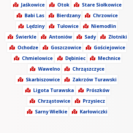
Jaśkowice
Otok
Stare Siołkowice
Babi Las
Bierdzany
Chrzowice
Lędziny
Tułowice
Niemodlin
Świerkle
Antoniów
Sady
Złotniki
Ochodze
Goszczowice
Gościejowice
Chmielowice
Dębiniec
Mechnice
Wawelno
Chrząszczyce
Skarbiszowice
Zakrzów Turawski
Ligota Turawska
Prószków
Chrząstowice
Przysiecz
Sarny Wielkie
Karłowiczki