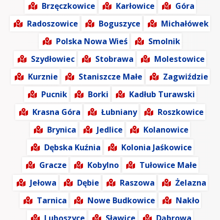
Brzęczkowice
Karłowice
Góra
Radoszowice
Boguszyce
Michałówek
Polska Nowa Wieś
Smolnik
Szydłowiec
Stobrawa
Molestowice
Kurznie
Staniszcze Małe
Zagwiździe
Pucnik
Borki
Kadłub Turawski
Krasna Góra
Łubniany
Roszkowice
Brynica
Jedlice
Kolanowice
Dębska Kuźnia
Kolonia Jaśkowice
Gracze
Kobylno
Tułowice Małe
Jełowa
Dębie
Raszowa
Żelazna
Tarnica
Nowe Budkowice
Nakło
Luboszyce
Sławice
Dąbrowa