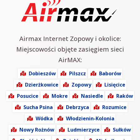
Airmax Internet Zopowy i okolice:
Miejscowości objęte zasięgiem sieci
AirMAX:
Dobieszów
Pilszcz
Baborów
Dzierżkowice
Zopowy
Lisięcice
Posucice
Mokre
Nasiedle
Raków
Sucha Psina
Debrzyca
Rozumice
Wódka
Włodzienin-Kolonia
Nowy Rożnów
Ludmierzyce
Sułków