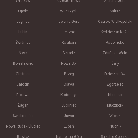
Wrocław
Częstochowa
Zielona Góra
Opole
Wałbrzych
Kalisz
Legnica
Jelenia Góra
Ostrów Wielkopolski
Lubin
Leszno
Kędzierzyn-Koźle
Świdnica
Racibórz
Radomsko
Nysa
Sieradz
Zduńska Wola
Bolesławiec
Nowa Sól
Żary
Oleśnica
Brzeg
Dzierżoniów
Jarocin
Oława
Zgorzelec
Bielawa
Krotoszyn
Kłodzko
Żagań
Lubliniec
Kluczbork
Świebodzice
Jawor
Wieluń
Nowa Ruda - Słupiec
Lubań
Prudnik
Rawicz
Kamienna Góra
Strzelce Opolskie