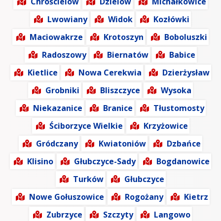
Chróścielów
Dzielów
Michałkowice
Lwowiany
Widok
Kozłówki
Maciowakrze
Krotoszyn
Boboluszki
Radoszowy
Biernatów
Babice
Kietlice
Nowa Cerekwia
Dzierżysław
Grobniki
Bliszczyce
Wysoka
Niekazanice
Branice
Tłustomosty
Ściborzyce Wielkie
Krzyżowice
Gródczany
Kwiatoniów
Dzbańce
Klisino
Głubczyce-Sady
Bogdanowice
Turków
Głubczyce
Nowe Gołuszowice
Rogożany
Kietrz
Zubrzyce
Szczyty
Langowo