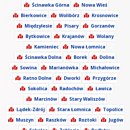
Ścinawka Górna
Nowa Wieś
Bierkowice
Wolibórz
Krosnowice
Międzylesie
Pisary
Gorzanów
Bytkowice
Krajanów
Wolany
Kamieniec
Nowa Łomnica
Ścinawka Dolna
Borek
Dolina
Sowina
Marianówka
Michałowice
Ratno Dolne
Dworki
Przygórze
Sokolica
Radochów
Ławica
Marcinów
Stary Waliszów
Lądek-Zdrój
Stara Łomnica
Topolice
Muszyn
Raszków
Roztoki
Jugów