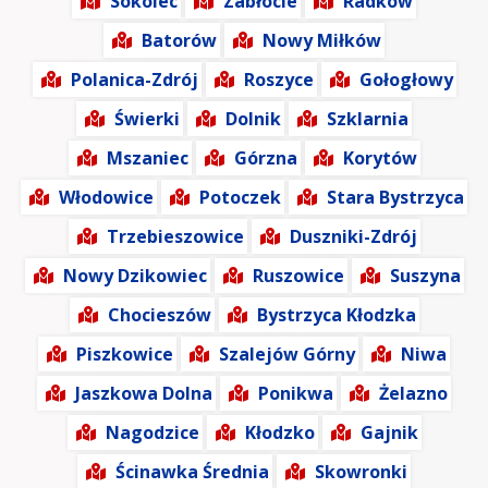
Sokolec
Zabłocie
Radków
Batorów
Nowy Miłków
Polanica-Zdrój
Roszyce
Gołogłowy
Świerki
Dolnik
Szklarnia
Mszaniec
Górzna
Korytów
Włodowice
Potoczek
Stara Bystrzyca
Trzebieszowice
Duszniki-Zdrój
Nowy Dzikowiec
Ruszowice
Suszyna
Chocieszów
Bystrzyca Kłodzka
Piszkowice
Szalejów Górny
Niwa
Jaszkowa Dolna
Ponikwa
Żelazno
Nagodzice
Kłodzko
Gajnik
Ścinawka Średnia
Skowronki