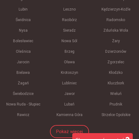
Lubin
Leszno
Kędzierzyn-Koźle
Świdnica
Racibórz
Radomsko
Nysa
Sieradz
Zduńska Wola
Bolesławiec
Nowa Sól
Żary
Oleśnica
Brzeg
Dzierżoniów
Jarocin
Oława
Zgorzelec
Bielawa
Krotoszyn
Kłodzko
Żagań
Lubliniec
Kluczbork
Świebodzice
Jawor
Wieluń
Nowa Ruda - Słupiec
Lubań
Prudnik
Rawicz
Kamienna Góra
Strzelce Opolskie
Pokaż więcej