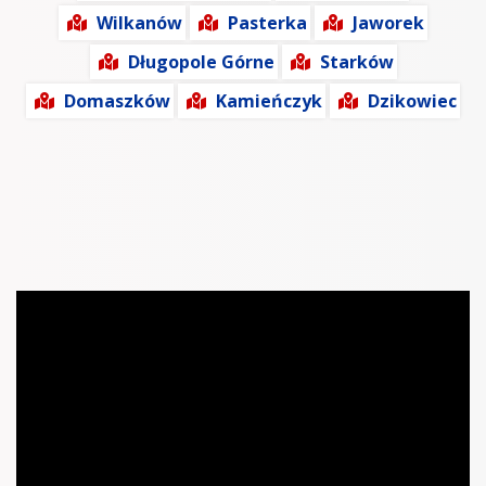
Wilkanów
Pasterka
Jaworek
Długopole Górne
Starków
Domaszków
Kamieńczyk
Dzikowiec