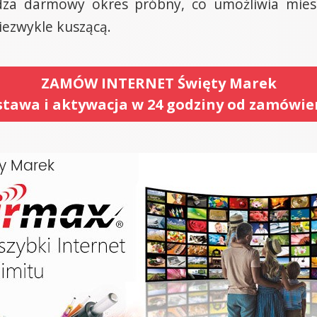
adza darmowy okres próbny, co umożliwia mie
iezwykle kuszącą.
ZAMÓW INTERNET Święty Marek
tawa i aktywacja w 24 godziny od zamówie