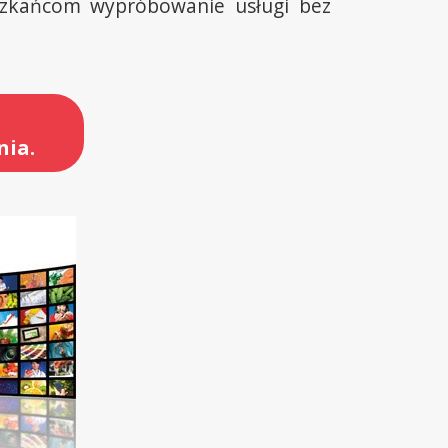
szkańcom wypróbowanie usługi bez
nia.