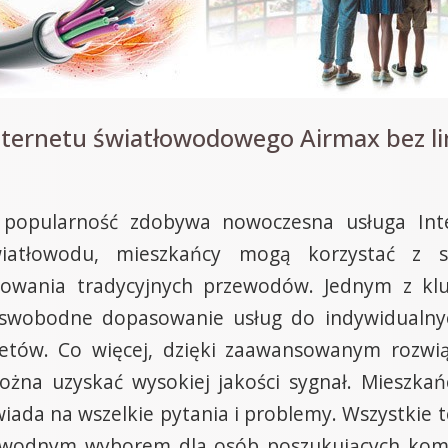
nternetu światłowodowego Airmax bez l
opularność zdobywa nowoczesna usługa Inte
iatłowodu, mieszkańcy mogą korzystać z sz
lowania tradycyjnych przewodów. Jednym z kluc
 swobodne dopasowanie usług do indywidualny
ietów. Co więcej, dzięki zaawansowanym rozw
ożna uzyskać wysokiej jakości sygnał. Mieszkań
ada na wszelkie pytania i problemy. Wszystkie te
zawodnym wyborem dla osób poszukujących kom