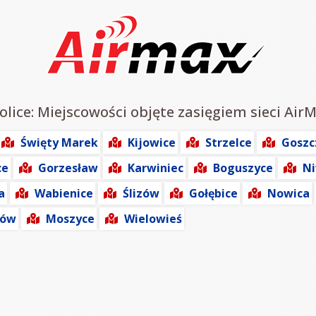
olice: Miejscowości objęte zasięgiem sieci Air
Święty Marek
Kijowice
Strzelce
Goszc
ce
Gorzesław
Karwiniec
Boguszyce
Ni
a
Wabienice
Ślizów
Gołębice
Nowica
rów
Moszyce
Wielowieś