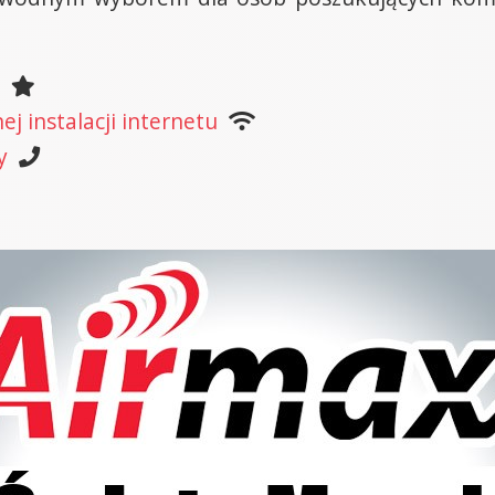
k
j instalacji internetu
y