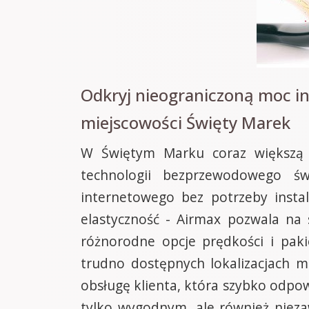
Odkryj nieograniczoną moc i
miejscowości Święty Marek
W Świętym Marku coraz większą p
technologii bezprzewodowego św
internetowego bez potrzeby insta
elastyczność - Airmax pozwala na
różnorodne opcje prędkości i pak
trudno dostępnych lokalizacjach m
obsługę klienta, która szybko odpowi
tylko wygodnym, ale również nie