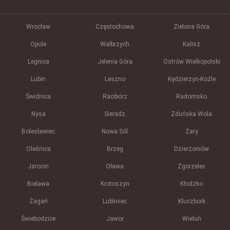
Wrocław
Częstochowa
Zielona Góra
Opole
Wałbrzych
Kalisz
Legnica
Jelenia Góra
Ostrów Wielkopolski
Lubin
Leszno
Kędzierzyn-Koźle
Świdnica
Racibórz
Radomsko
Nysa
Sieradz
Zduńska Wola
Bolesławiec
Nowa Sól
Żary
Oleśnica
Brzeg
Dzierżoniów
Jarocin
Oława
Zgorzelec
Bielawa
Krotoszyn
Kłodzko
Żagań
Lubliniec
Kluczbork
Świebodzice
Jawor
Wieluń