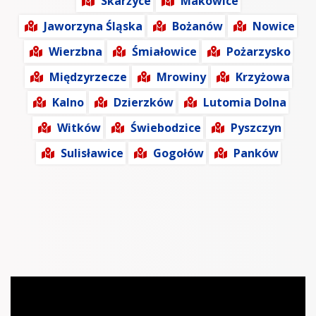
Skarżyce
Makowice
Jaworzyna Śląska
Bożanów
Nowice
Wierzbna
Śmiałowice
Pożarzysko
Międzyrzecze
Mrowiny
Krzyżowa
Kalno
Dzierzków
Lutomia Dolna
Witków
Świebodzice
Pyszczyn
Sulisławice
Gogołów
Panków