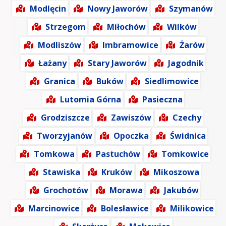
Modlęcin
Nowy Jaworów
Szymanów
Strzegom
Miłochów
Wilków
Modliszów
Imbramowice
Żarów
Łażany
Stary Jaworów
Jagodnik
Granica
Buków
Siedlimowice
Lutomia Górna
Pasieczna
Grodziszcze
Zawiszów
Czechy
Tworzyjanów
Opoczka
Świdnica
Tomkowa
Pastuchów
Tomkowice
Stawiska
Kruków
Mikoszowa
Grochotów
Morawa
Jakubów
Marcinowice
Bolesławice
Milikowice