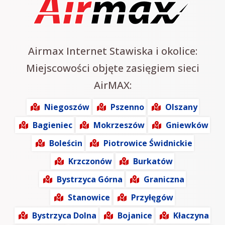
Airmax Internet Stawiska i okolice:
Miejscowości objęte zasięgiem sieci
AirMAX:
Niegoszów
Pszenno
Olszany
Bagieniec
Mokrzeszów
Gniewków
Boleścin
Piotrowice Świdnickie
Krzczonów
Burkatów
Bystrzyca Górna
Graniczna
Stanowice
Przyłęgów
Bystrzyca Dolna
Bojanice
Kłaczyna