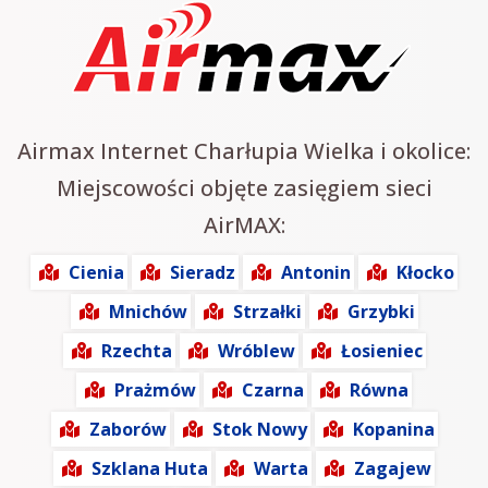
Airmax Internet Charłupia Wielka i okolice:
Miejscowości objęte zasięgiem sieci
AirMAX:
Cienia
Sieradz
Antonin
Kłocko
Mnichów
Strzałki
Grzybki
Rzechta
Wróblew
Łosieniec
Prażmów
Czarna
Równa
Zaborów
Stok Nowy
Kopanina
Szklana Huta
Warta
Zagajew