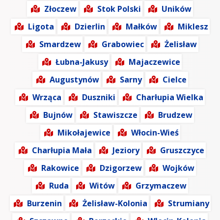
Złoczew
Stok Polski
Uników
Ligota
Dzierlin
Małków
Miklesz
Smardzew
Grabowiec
Żelisław
Łubna-Jakusy
Majaczewice
Augustynów
Sarny
Cielce
Wrząca
Duszniki
Charłupia Wielka
Bujnów
Stawiszcze
Brudzew
Mikołajewice
Włocin-Wieś
Charłupia Mała
Jeziory
Gruszczyce
Rakowice
Dzigorzew
Wojków
Ruda
Witów
Grzymaczew
Burzenin
Żelisław-Kolonia
Strumiany