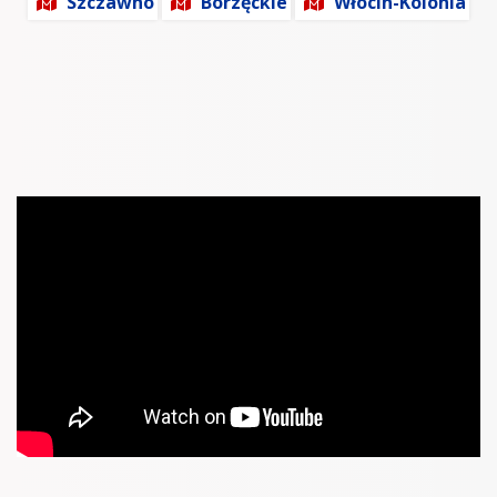
Szczawno
Borzęckie
Włocin-Kolonia