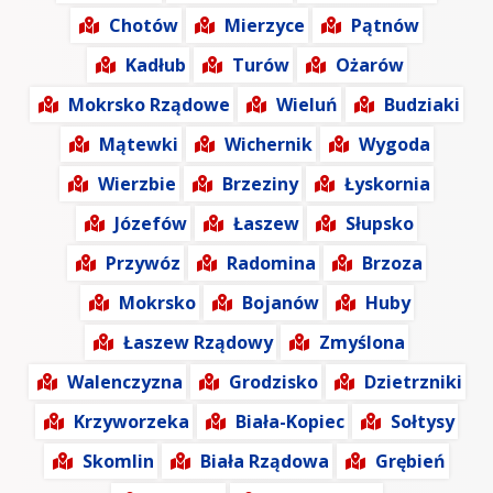
Chotów
Mierzyce
Pątnów
Kadłub
Turów
Ożarów
Mokrsko Rządowe
Wieluń
Budziaki
Mątewki
Wichernik
Wygoda
Wierzbie
Brzeziny
Łyskornia
Józefów
Łaszew
Słupsko
Przywóz
Radomina
Brzoza
Mokrsko
Bojanów
Huby
Łaszew Rządowy
Zmyślona
Walenczyzna
Grodzisko
Dzietrzniki
Krzyworzeka
Biała-Kopiec
Sołtysy
Skomlin
Biała Rządowa
Grębień