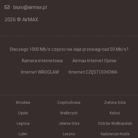
biuro@airmax.pl
2026 © AirMAX
Dlaczego 1000 Mb/s często nie daje przewagi nad 50 Mb/s?
Kamera internetowa
Airmax Internet Opinie
Internet WROCŁAW
Internet CZĘSTOCHOWA
Wrocław
Częstochowa
Zielona Góra
Opole
Wałbrzych
Kalisz
Legnica
Jelenia Góra
Ostrów Wielkopolski
Lubin
Leszno
Kędzierzyn-Koźle