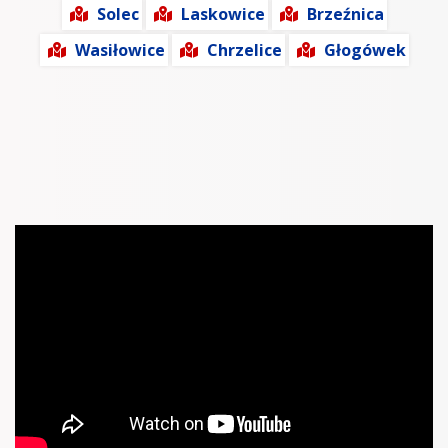
Solec
Laskowice
Brzeźnica
Wasiłowice
Chrzelice
Głogówek