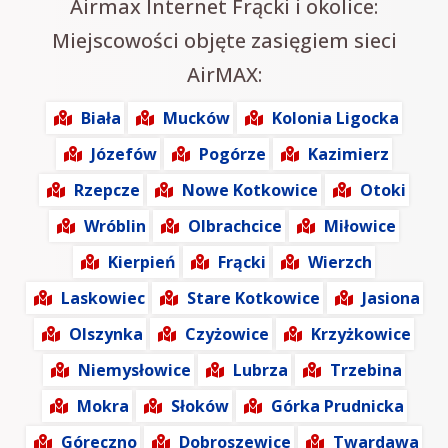
Airmax Internet Frącki i okolice:
Miejscowości objęte zasięgiem sieci
AirMAX:
Biała
Mucków
Kolonia Ligocka
Józefów
Pogórze
Kazimierz
Rzepcze
Nowe Kotkowice
Otoki
Wróblin
Olbrachcice
Miłowice
Kierpień
Frącki
Wierzch
Laskowiec
Stare Kotkowice
Jasiona
Olszynka
Czyżowice
Krzyżkowice
Niemysłowice
Lubrza
Trzebina
Mokra
Słoków
Górka Prudnicka
Góreczno
Dobroszewice
Twardawa