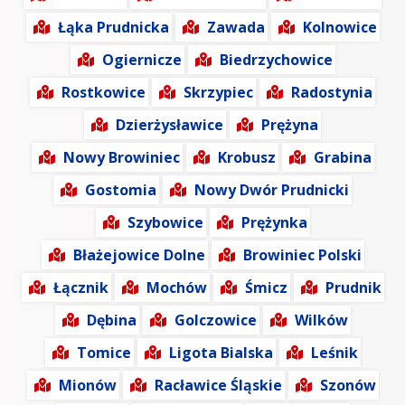
Łąka Prudnicka
Zawada
Kolnowice
Ogiernicze
Biedrzychowice
Rostkowice
Skrzypiec
Radostynia
Dzierżysławice
Prężyna
Nowy Browiniec
Krobusz
Grabina
Gostomia
Nowy Dwór Prudnicki
Szybowice
Prężynka
Błażejowice Dolne
Browiniec Polski
Łącznik
Mochów
Śmicz
Prudnik
Dębina
Golczowice
Wilków
Tomice
Ligota Bialska
Leśnik
Mionów
Racławice Śląskie
Szonów