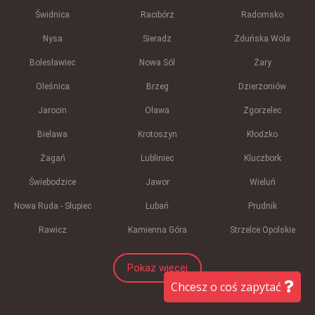
Świdnica
Racibórz
Radomsko
Nysa
Sieradz
Zduńska Wola
Bolesławiec
Nowa Sól
Żary
Oleśnica
Brzeg
Dzierżoniów
Jarocin
Oława
Zgorzelec
Bielawa
Krotoszyn
Kłodzko
Żagań
Lubliniec
Kluczbork
Świebodzice
Jawor
Wieluń
Nowa Ruda - Słupiec
Lubań
Prudnik
Rawicz
Kamienna Góra
Strzelce Opolskie
Pokaż więcej
Chcesz o coś zapytać