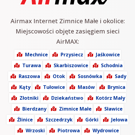
Airmax Internet Zimnice Małe i okolice:
Miejscowości objęte zasięgiem sieci
AirMAX:
Mechnice
Przysiecz
Jaśkowice
Turawa
Skarbiszowice
Schodnia
Raszowa
Otok
Sosnówka
Sady
Kąty
Tułowice
Masów
Brynica
Złotniki
Dziekaństwo
Kotórz Mały
Bierdzany
Zimnice Małe
Sławice
Źlinice
Szczedrzyk
Górki
Jełowa
Wrzoski
Piotrowa
Wydrowice