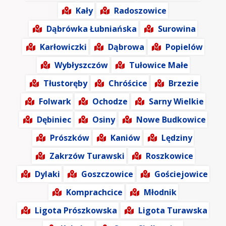
Kały
Radoszowice
Dąbrówka Łubniańska
Surowina
Karłowiczki
Dąbrowa
Popielów
Wybłyszczów
Tułowice Małe
Tłustoręby
Chróścice
Brzezie
Folwark
Ochodze
Sarny Wielkie
Dębiniec
Osiny
Nowe Budkowice
Prószków
Kaniów
Lędziny
Zakrzów Turawski
Roszkowice
Dylaki
Goszczowice
Gościejowice
Komprachcice
Młodnik
Ligota Prószkowska
Ligota Turawska