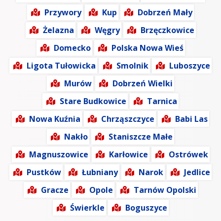
Przywory
Kup
Dobrzeń Mały
Żelazna
Węgry
Brzęczkowice
Domecko
Polska Nowa Wieś
Ligota Tułowicka
Smolnik
Luboszyce
Murów
Dobrzeń Wielki
Stare Budkowice
Tarnica
Nowa Kuźnia
Chrząszczyce
Babi Las
Nakło
Staniszcze Małe
Magnuszowice
Karłowice
Ostrówek
Pustków
Łubniany
Narok
Jedlice
Gracze
Opole
Tarnów Opolski
Świerkle
Boguszyce