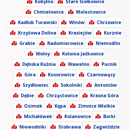
Kobylno
Stare Siołkowice
Chmielowice
Molestowice
Kadłub Turawski
Winów
Chrzowice
Krzyżowa Dolina
Krasiejów
Kurznie
Grabie
Radomierowice
Niemodlin
Wolny
Kolonia Jaśkowice
Dębska Kuźnia
Wawelno
Pucnik
Góra
Kosorowice
Czarnowąsy
Szydłowiec
Sokolniki
Antoniów
Dębie
Chrząstowice
Krasna Góra
Ozimek
Kępa
Zimnice Wielkie
Michałówek
Kolanowice
Borki
Niewodniki
Stobrawa
Zagwiździe