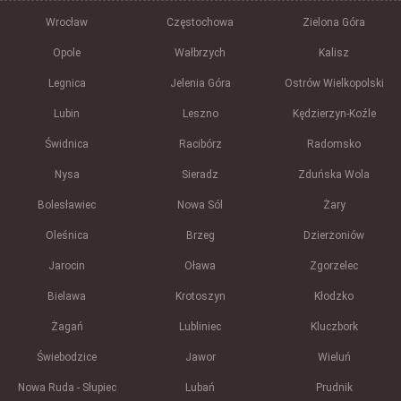
Wrocław
Częstochowa
Zielona Góra
Opole
Wałbrzych
Kalisz
Legnica
Jelenia Góra
Ostrów Wielkopolski
Lubin
Leszno
Kędzierzyn-Koźle
Świdnica
Racibórz
Radomsko
Nysa
Sieradz
Zduńska Wola
Bolesławiec
Nowa Sól
Żary
Oleśnica
Brzeg
Dzierżoniów
Jarocin
Oława
Zgorzelec
Bielawa
Krotoszyn
Kłodzko
Żagań
Lubliniec
Kluczbork
Świebodzice
Jawor
Wieluń
Nowa Ruda - Słupiec
Lubań
Prudnik