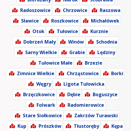
Radoszowice
Chrzowice
Raszowa
Sławice
Roszkowice
Michałówek
Otok
Tułowice
Kurznie
Dobrzeń Mały
Winów
Schodnia
Sarny Wielkie
Grabie
Lędziny
Tułowice Małe
Brzezie
Zimnice Wielkie
Chrząstowice
Borki
Węgry
Ligota Tułowicka
Brzęczkowice
Dębie
Boguszyce
Folwark
Radomierowice
Stare Siołkowice
Zakrzów Turawski
Kup
Prószków
Tłustoręby
Kępa