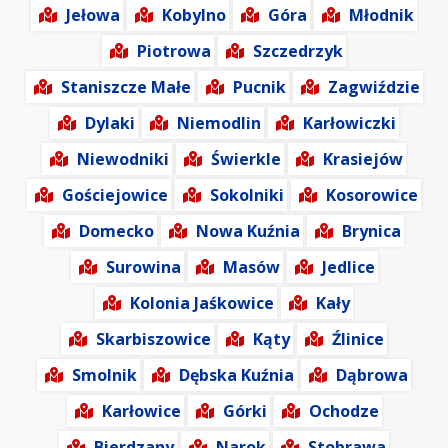
Jełowa
Kobylno
Góra
Młodnik
Piotrowa
Szczedrzyk
Staniszcze Małe
Pucnik
Zagwiździe
Dylaki
Niemodlin
Karłowiczki
Niewodniki
Świerkle
Krasiejów
Gościejowice
Sokolniki
Kosorowice
Domecko
Nowa Kuźnia
Brynica
Surowina
Masów
Jedlice
Kolonia Jaśkowice
Kały
Skarbiszowice
Kąty
Źlinice
Smolnik
Dębska Kuźnia
Dąbrowa
Karłowice
Górki
Ochodze
Bierdzany
Narok
Stobrawa