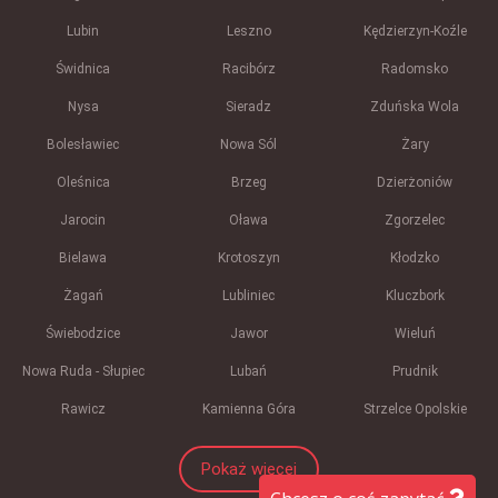
Lubin
Leszno
Kędzierzyn-Koźle
Świdnica
Racibórz
Radomsko
Nysa
Sieradz
Zduńska Wola
Bolesławiec
Nowa Sól
Żary
Oleśnica
Brzeg
Dzierżoniów
Jarocin
Oława
Zgorzelec
Bielawa
Krotoszyn
Kłodzko
Żagań
Lubliniec
Kluczbork
Świebodzice
Jawor
Wieluń
Nowa Ruda - Słupiec
Lubań
Prudnik
Rawicz
Kamienna Góra
Strzelce Opolskie
Pokaż więcej