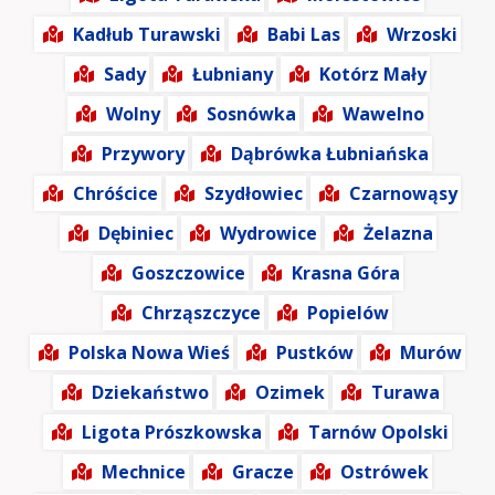
Kadłub Turawski
Babi Las
Wrzoski
Sady
Łubniany
Kotórz Mały
Wolny
Sosnówka
Wawelno
Przywory
Dąbrówka Łubniańska
Chróścice
Szydłowiec
Czarnowąsy
Dębiniec
Wydrowice
Żelazna
Goszczowice
Krasna Góra
Chrząszczyce
Popielów
Polska Nowa Wieś
Pustków
Murów
Dziekaństwo
Ozimek
Turawa
Ligota Prószkowska
Tarnów Opolski
Mechnice
Gracze
Ostrówek