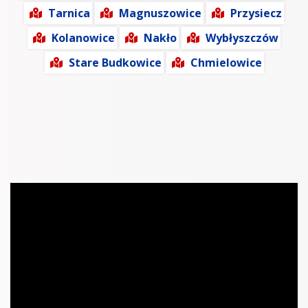
Tarnica
Magnuszowice
Przysiecz
Kolanowice
Nakło
Wybłyszczów
Stare Budkowice
Chmielowice