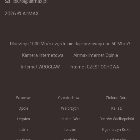
biuro@airmax.pl
2026 © AirMAX
Dlaczego 1000 Mb/s często nie daje przewagi nad 50 Mb/s?
Kamera internetowa
Airmax Internet Opinie
Internet WROCŁAW
Internet CZĘSTOCHOWA
Wrocław
Częstochowa
Zielona Góra
Opole
Wałbrzych
Kalisz
Legnica
Jelenia Góra
Ostrów Wielkopolski
Lubin
Leszno
Kędzierzyn-Koźle