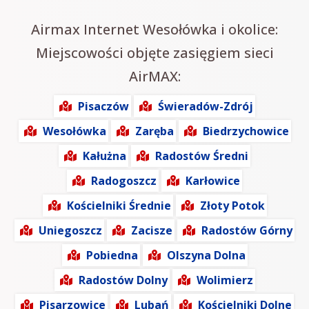
Airmax Internet Wesołówka i okolice:
Miejscowości objęte zasięgiem sieci
AirMAX:
Pisaczów
Świeradów-Zdrój
Wesołówka
Zaręba
Biedrzychowice
Kałużna
Radostów Średni
Radogoszcz
Karłowice
Kościelniki Średnie
Złoty Potok
Uniegoszcz
Zacisze
Radostów Górny
Pobiedna
Olszyna Dolna
Radostów Dolny
Wolimierz
Pisarzowice
Lubań
Kościelniki Dolne