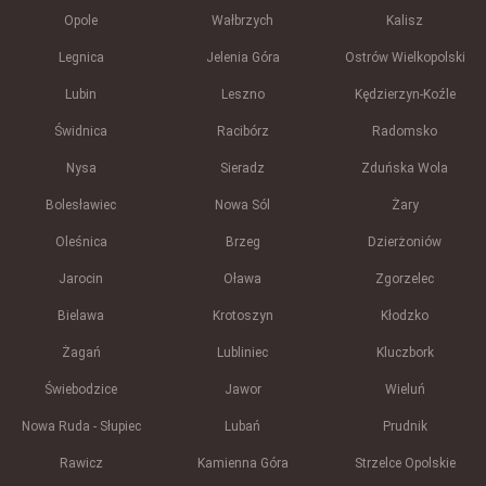
Opole
Wałbrzych
Kalisz
Legnica
Jelenia Góra
Ostrów Wielkopolski
Lubin
Leszno
Kędzierzyn-Koźle
Świdnica
Racibórz
Radomsko
Nysa
Sieradz
Zduńska Wola
Bolesławiec
Nowa Sól
Żary
Oleśnica
Brzeg
Dzierżoniów
Jarocin
Oława
Zgorzelec
Bielawa
Krotoszyn
Kłodzko
Żagań
Lubliniec
Kluczbork
Świebodzice
Jawor
Wieluń
Nowa Ruda - Słupiec
Lubań
Prudnik
Rawicz
Kamienna Góra
Strzelce Opolskie