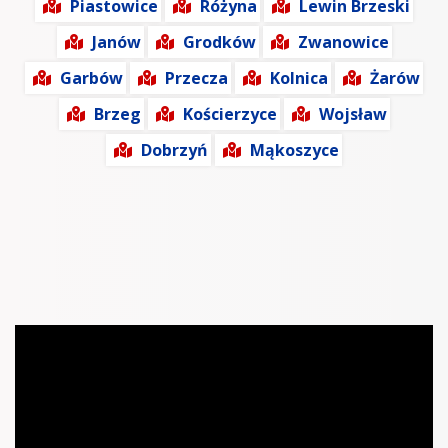
Piastowice
Różyna
Lewin Brzeski
Janów
Grodków
Zwanowice
Garbów
Przecza
Kolnica
Żarów
Brzeg
Kościerzyce
Wojsław
Dobrzyń
Mąkoszyce