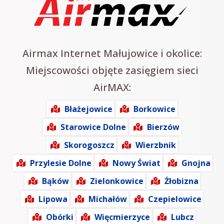
Airmax Internet Małujowice i okolice:
Miejscowości objęte zasięgiem sieci
AirMAX:
Błażejowice
Borkowice
Starowice Dolne
Bierzów
Skorogoszcz
Wierzbnik
Przylesie Dolne
Nowy Świat
Gnojna
Bąków
Zielonkowice
Żłobizna
Lipowa
Michałów
Czepielowice
Obórki
Więcmierzyce
Lubcz