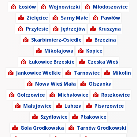
Łosiów
Wojnowiczki
Młodoszowice
Zielęcice
Sarny Małe
Pawłów
Przylesie
Jędrzejów
Kruszyna
Skarbimierz-Osiedle
Brzezina
Mikołajowa
Kopice
Łukowice Brzeskie
Czeska Wieś
Jankowice Wielkie
Tarnowiec
Mikolin
Nowa Wieś Mała
Olszanka
Golczowice
Michałowice
Roszkowice
Małujowice
Lubsza
Pisarzowice
Szydłowice
Ptakowice
Gola Grodkowska
Tarnów Grodkowski