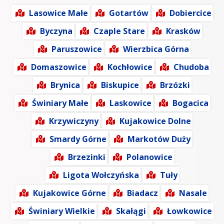
Lasowice Małe
Gotartów
Dobiercice
Byczyna
Czaple Stare
Krasków
Paruszowice
Wierzbica Górna
Domaszowice
Kochłowice
Chudoba
Brynica
Biskupice
Brzózki
Świniary Małe
Laskowice
Bogacica
Krzywiczyny
Kujakowice Dolne
Smardy Górne
Markotów Duży
Brzezinki
Polanowice
Ligota Wołczyńska
Tuły
Kujakowice Górne
Biadacz
Nasale
Świniary Wielkie
Skałągi
Łowkowice