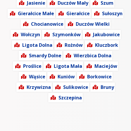
Jasienie
Duczów Mały
Szum
Gierałcice Małe
Gierałcice
Sułoszyn
Chocianowice
Duczów Wielki
Wołczyn
Szymonków
Jakubowice
Ligota Dolna
Rożnów
Kluczbork
Smardy Dolne
Wierzbica Dolna
Proślice
Ligota Mała
Maciejów
Wąsice
Kuniów
Borkowice
Krzywizna
Sulikowice
Bruny
Szczepina