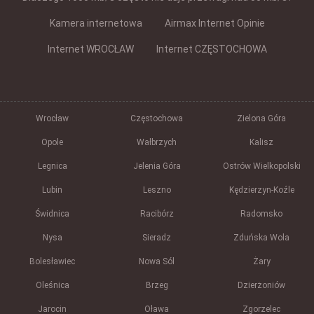
Kamera internetowa
Airmax Internet Opinie
Internet WROCŁAW
Internet CZĘSTOCHOWA
Wrocław
Częstochowa
Zielona Góra
Opole
Wałbrzych
Kalisz
Legnica
Jelenia Góra
Ostrów Wielkopolski
Lubin
Leszno
Kędzierzyn-Koźle
Świdnica
Racibórz
Radomsko
Nysa
Sieradz
Zduńska Wola
Bolesławiec
Nowa Sól
Żary
Oleśnica
Brzeg
Dzierżoniów
Jarocin
Oława
Zgorzelec