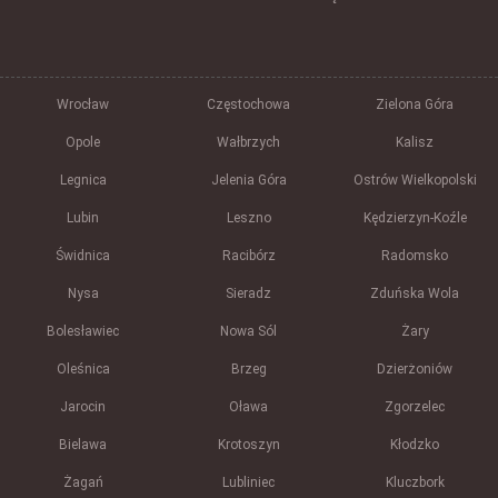
Wrocław
Częstochowa
Zielona Góra
Opole
Wałbrzych
Kalisz
Legnica
Jelenia Góra
Ostrów Wielkopolski
Lubin
Leszno
Kędzierzyn-Koźle
Świdnica
Racibórz
Radomsko
Nysa
Sieradz
Zduńska Wola
Bolesławiec
Nowa Sól
Żary
Oleśnica
Brzeg
Dzierżoniów
Jarocin
Oława
Zgorzelec
Bielawa
Krotoszyn
Kłodzko
Żagań
Lubliniec
Kluczbork