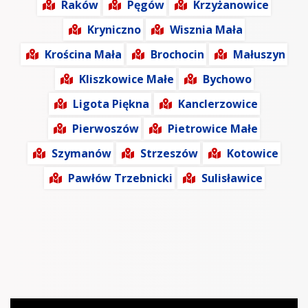
Raków
Pęgów
Krzyżanowice
Kryniczno
Wisznia Mała
Krościna Mała
Brochocin
Małuszyn
Kliszkowice Małe
Bychowo
Ligota Piękna
Kanclerzowice
Pierwoszów
Pietrowice Małe
Szymanów
Strzeszów
Kotowice
Pawłów Trzebnicki
Sulisławice