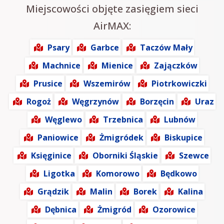
Miejscowości objęte zasięgiem sieci
AirMAX:
Psary
Garbce
Taczów Mały
Machnice
Mienice
Zajączków
Prusice
Wszemirów
Piotrkowiczki
Rogoż
Węgrzynów
Borzęcin
Uraz
Węglewo
Trzebnica
Lubnów
Paniowice
Żmigródek
Biskupice
Księginice
Oborniki Śląskie
Szewce
Ligotka
Komorowo
Będkowo
Grądzik
Malin
Borek
Kalina
Dębnica
Żmigród
Ozorowice