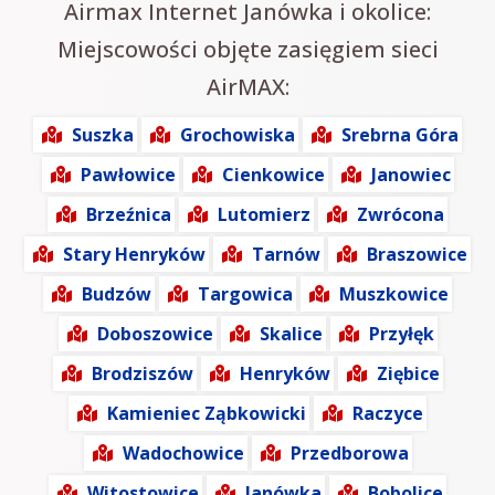
Airmax Internet Janówka i okolice:
Miejscowości objęte zasięgiem sieci
AirMAX:
Suszka
Grochowiska
Srebrna Góra
Pawłowice
Cienkowice
Janowiec
Brzeźnica
Lutomierz
Zwrócona
Stary Henryków
Tarnów
Braszowice
Budzów
Targowica
Muszkowice
Doboszowice
Skalice
Przyłęk
Brodziszów
Henryków
Ziębice
Kamieniec Ząbkowicki
Raczyce
Wadochowice
Przedborowa
Witostowice
Janówka
Bobolice