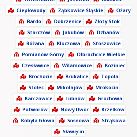
Ciepłowody
Ząbkowice Śląskie
Ożary
Bardo
Dobrzenice
Złoty Stok
Starczów
Jakubów
Dzbanów
Różana
Kluczowa
Stoszowice
Pomianów Górny
Olbrachcice Wielkie
Czesławice
Wilamowice
Koziniec
Brochocin
Brukalice
Topola
Stolec
Mikołajów
Mrokocin
Karczowice
Lubnów
Grochowa
Potworów
Nowy Dwór
Krzelków
Kobyla Głowa
Sosnowa
Strąkowa
Sławęcin