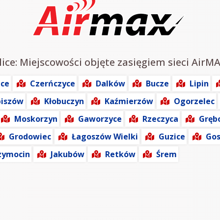
ice: Miejscowości objęte zasięgiem sieci AirMA
ice
Czerńczyce
Dalków
Bucze
Lipin
iszów
Kłobuczyn
Kaźmierzów
Ogorzelec
Moskorzyn
Gaworzyce
Rzeczyca
Gręb
Grodowiec
Łagoszów Wielki
Guzice
Gos
zymocin
Jakubów
Retków
Śrem