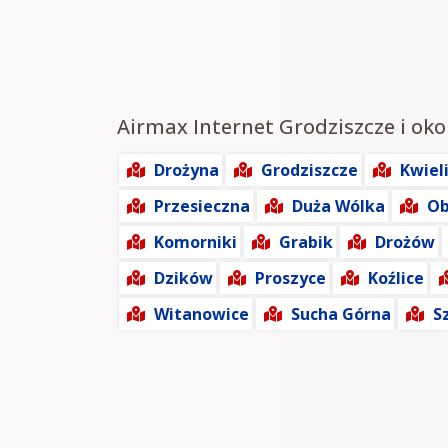
Airmax Internet Grodziszcze i okol
Drożyna
Grodziszcze
Kwiel
Przesieczna
Duża Wólka
Ob
Komorniki
Grabik
Drożów
Dzików
Proszyce
Koźlice
Witanowice
Sucha Górna
S