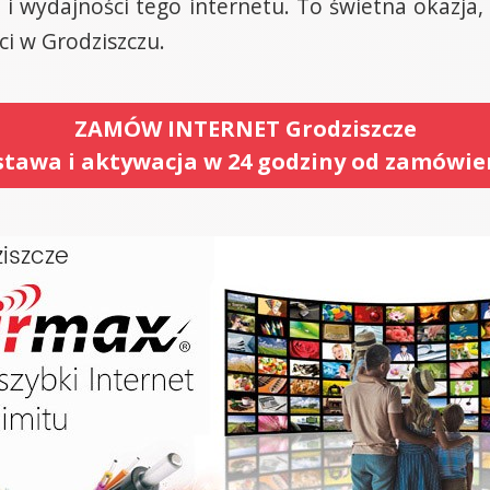
 i wydajności tego internetu. To świetna okazja,
ci w Grodziszczu.
ZAMÓW INTERNET Grodziszcze
tawa i aktywacja w 24 godziny od zamówie