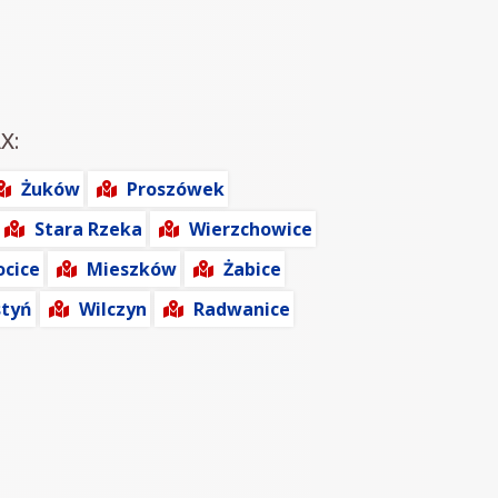
X:
Żuków
Proszówek
Stara Rzeka
Wierzchowice
ocice
Mieszków
Żabice
tyń
Wilczyn
Radwanice