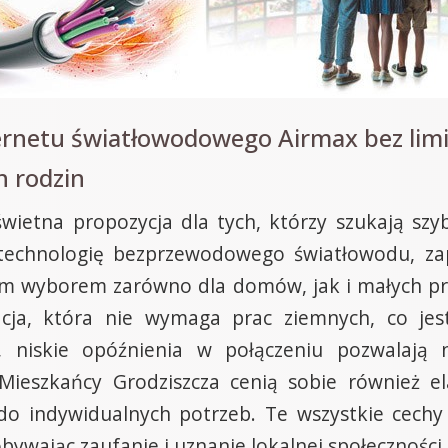
ernetu światłowodowego Airmax bez lim
h rodzin
świetna propozycja dla tych, którzy szukają szy
 technologię bezprzewodowego światłowodu, zap
nym wyborem zarówno dla domów, jak i małych pr
acja, która nie wymaga prac ziemnych, co jes
 niskie opóźnienia w połączeniu pozwalają 
Mieszkańcy Grodziszcza cenią sobie również el
do indywidualnych potrzeb. Te wszystkie cechy 
bywając zaufanie i uznanie lokalnej społeczności.