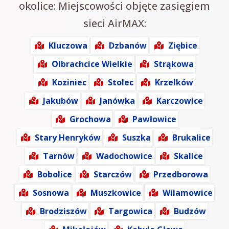
okolice: Miejscowości objęte zasięgiem
sieci AirMAX:
Kluczowa
Dzbanów
Ziębice
Olbrachcice Wielkie
Strąkowa
Koziniec
Stolec
Krzelków
Jakubów
Janówka
Karczowice
Grochowa
Pawłowice
Stary Henryków
Suszka
Brukalice
Tarnów
Wadochowice
Skalice
Bobolice
Starczów
Przedborowa
Sosnowa
Muszkowice
Wilamowice
Brodziszów
Targowica
Budzów