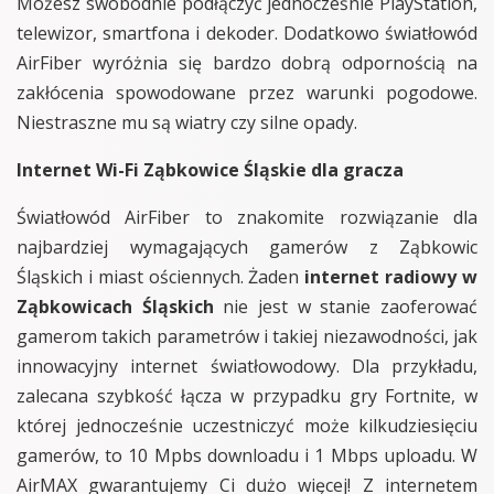
Możesz swobodnie podłączyć jednocześnie PlayStation,
telewizor, smartfona i dekoder. Dodatkowo światłowód
AirFiber wyróżnia się bardzo dobrą odpornością na
zakłócenia spowodowane przez warunki pogodowe.
Niestraszne mu są wiatry czy silne opady.
Internet Wi-Fi Ząbkowice Śląskie dla gracza
Światłowód AirFiber to znakomite rozwiązanie dla
najbardziej wymagających gamerów z Ząbkowic
Śląskich i miast ościennych. Żaden
internet radiowy w
Ząbkowicach Śląskich
nie jest w stanie zaoferować
gamerom takich parametrów i takiej niezawodności, jak
innowacyjny internet światłowodowy. Dla przykładu,
zalecana szybkość łącza w przypadku gry Fortnite, w
której jednocześnie uczestniczyć może kilkudziesięciu
gamerów, to 10 Mpbs downloadu i 1 Mbps uploadu. W
AirMAX gwarantujemy Ci dużo więcej! Z internetem