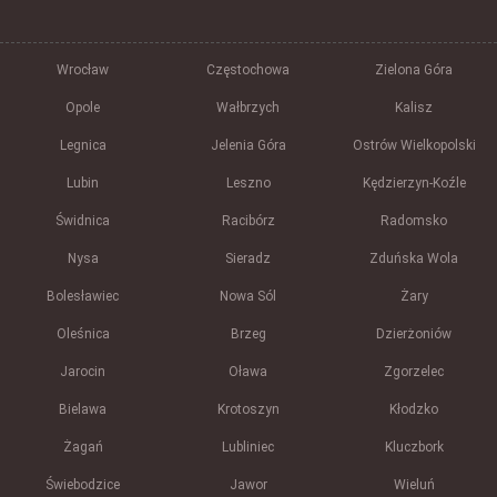
Wrocław
Częstochowa
Zielona Góra
Opole
Wałbrzych
Kalisz
Legnica
Jelenia Góra
Ostrów Wielkopolski
Lubin
Leszno
Kędzierzyn-Koźle
Świdnica
Racibórz
Radomsko
Nysa
Sieradz
Zduńska Wola
Bolesławiec
Nowa Sól
Żary
Oleśnica
Brzeg
Dzierżoniów
Jarocin
Oława
Zgorzelec
Bielawa
Krotoszyn
Kłodzko
Żagań
Lubliniec
Kluczbork
Świebodzice
Jawor
Wieluń