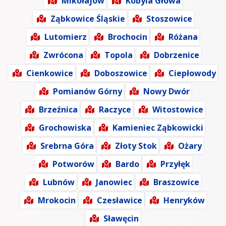
Mikołajów
Kobyla Głowa
Ząbkowice Śląskie
Stoszowice
Lutomierz
Brochocin
Różana
Zwrócona
Topola
Dobrzenice
Cienkowice
Doboszowice
Ciepłowody
Pomianów Górny
Nowy Dwór
Brzeźnica
Raczyce
Witostowice
Grochowiska
Kamieniec Ząbkowicki
Srebrna Góra
Złoty Stok
Ożary
Potworów
Bardo
Przyłęk
Lubnów
Janowiec
Braszowice
Mrokocin
Czesławice
Henryków
Sławęcin