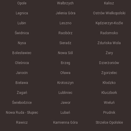
Opole
Wałbrzych
Kalisz
Legnica
Jelenia Góra
Ostrów Wielkopolski
Lubin
Leszno
Kędzierzyn-Koźle
Świdnica
Racibórz
Radomsko
Nysa
Sieradz
Zduńska Wola
Bolesławiec
Nowa Sól
Żary
Oleśnica
Brzeg
Dzierżoniów
Jarocin
Oława
Zgorzelec
Bielawa
Krotoszyn
Kłodzko
Żagań
Lubliniec
Kluczbork
Świebodzice
Jawor
Wieluń
Nowa Ruda - Słupiec
Lubań
Prudnik
Rawicz
Kamienna Góra
Strzelce Opolskie