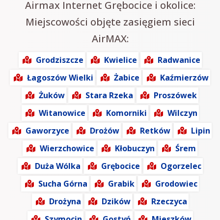
Airmax Internet Grębocice i okolice:
Miejscowości objęte zasięgiem sieci
AirMAX:
Grodziszcze
Kwielice
Radwanice
Łagoszów Wielki
Żabice
Kaźmierzów
Żuków
Stara Rzeka
Proszówek
Witanowice
Komorniki
Wilczyn
Gaworzyce
Drożów
Retków
Lipin
Wierzchowice
Kłobuczyn
Śrem
Duża Wólka
Grębocice
Ogorzelec
Sucha Górna
Grabik
Grodowiec
Drożyna
Dzików
Rzeczyca
Szymocin
Gostyń
Mieszków