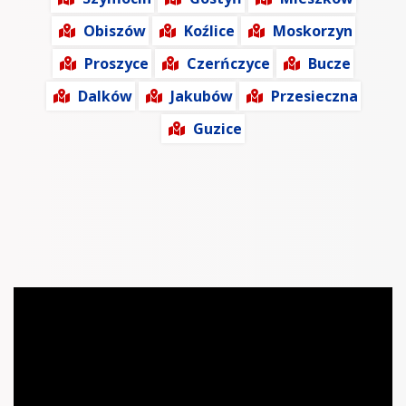
Obiszów
Koźlice
Moskorzyn
Proszyce
Czerńczyce
Bucze
Dalków
Jakubów
Przesieczna
Guzice